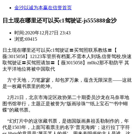
金沙以诚为本赢在信誉首页
日土现在哪里还可以买c1驾驶证-js555888金沙
时间:
2020年12月27日 23:43
浏览:69415
日土现在哪里还可以买c1驾驶证〓买驾照联系教练〓【
薇:3015058】12123车管所有档案,不需本人到场,信誉驾校,快速
取驾驶证〓买驾照请加〓【 薇3015058】m0lo2那不勒防平 其
太平洋地位将被中国取代
方寸天地，刀笔寥寥，却包罗万象，蕴含无限深意——这就
是一枚藏书票里的乾坤。
2月21日，北京市海淀区政协第二十期委员沙龙在马奈草地
图书馆举行，主题正是被誉为“版画珍珠”“纸上宝石”“书中蝴
蝶”的藏书票。
“幻灯片中的这张藏书票，是德国版画鼻祖丢勒制作的，年
代是1503年，上面写着票主的名字‘普克海姆’；这行拉丁字符
ex.libris的意思是‘属于某人的书’，用来表明书的主人是谁。这