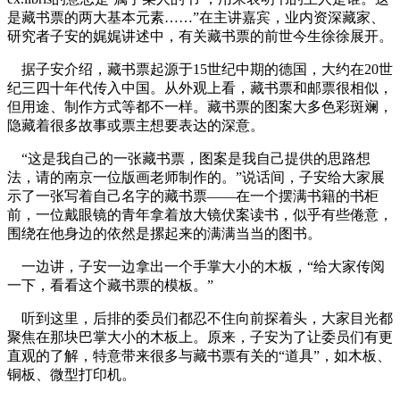
是藏书票的两大基本元素……”在主讲嘉宾，业内资深藏家、
研究者子安的娓娓讲述中，有关藏书票的前世今生徐徐展开。
据子安介绍，藏书票起源于15世纪中期的德国，大约在20世
纪三四十年代传入中国。从外观上看，藏书票和邮票很相似，
但用途、制作方式等都不一样。藏书票的图案大多色彩斑斓，
隐藏着很多故事或票主想要表达的深意。
“这是我自己的一张藏书票，图案是我自己提供的思路想
法，请的南京一位版画老师制作的。”说话间，子安给大家展
示了一张写着自己名字的藏书票——在一个摆满书籍的书柜
前，一位戴眼镜的青年拿着放大镜伏案读书，似乎有些倦意，
围绕在他身边的依然是摞起来的满满当当的图书。
一边讲，子安一边拿出一个手掌大小的木板，“给大家传阅
一下，看看这个藏书票的模板。”
听到这里，后排的委员们都忍不住向前探着头，大家目光都
聚焦在那块巴掌大小的木板上。原来，子安为了让委员们有更
直观的了解，特意带来很多与藏书票有关的“道具”，如木板、
铜板、微型打印机。