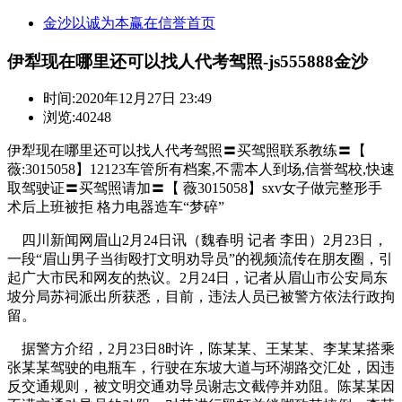
金沙以诚为本赢在信誉首页
伊犁现在哪里还可以找人代考驾照-js555888金沙
时间:
2020年12月27日 23:49
浏览:40248
伊犁现在哪里还可以找人代考驾照〓买驾照联系教练〓【
薇:3015058】12123车管所有档案,不需本人到场,信誉驾校,快速
取驾驶证〓买驾照请加〓【 薇3015058】sxv女子做完整形手
术后上班被拒 格力电器造车“梦碎”
四川新闻网眉山2月24日讯（魏春明 记者 李田）2月23日，
一段“眉山男子当街殴打文明劝导员”的视频流传在朋友圈，引
起广大市民和网友的热议。2月24日，记者从眉山市公安局东
坡分局苏祠派出所获悉，目前，违法人员已被警方依法行政拘
留。
据警方介绍，2月23日8时许，陈某某、王某某、李某某搭乘
张某某驾驶的电瓶车，行驶在东坡大道与环湖路交汇处，因违
反交通规则，被文明交通劝导员谢志文截停并劝阻。陈某某因