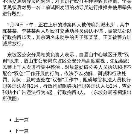
不满交通劝导员的劝阻，对其进行殴打并绊脚致其摔倒。李某
某见状后对另一名上前试图劝阻的劝导员进行推搡并使用拳头
进行殴打。
2月24日下午，正在上班的涉案四人被传唤到派出所，其中
陈某某、李某某两人对殴打交通劝导员供认不讳，被依法处以
行政拘留15天，其余两名未动手的男子张某某、王某被警方训
诫后放行。
东坡区公安分局相关负责人表示，自眉山中心城区开展“双
创”以来，眉山市公安局东坡区公安分局高度重视，先后组织
民警上千人次进行集中整治，对故意妨碍公务人员执法和拒不
配合“双创”工作开展的行为，依法予以劝解、训诫和行政处
罚。期间，及时查处在“双创”工作中，阻碍城管执法人员执行
职务违法案件2起，行政拘留阻碍执行职务违法人员2起，查处
张贴小广告违法行为3起，行政拘留3人。（东坡分局苏祠派出
所供图）
上一篇
下一篇