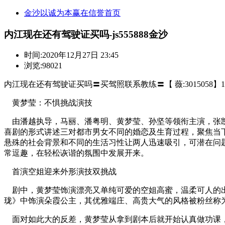
金沙以诚为本赢在信誉首页
内江现在还有驾驶证买吗-js555888金沙
时间:
2020年12月27日 23:45
浏览:98021
内江现在还有驾驶证买吗〓买驾照联系教练〓【 薇:3015058】1
黄梦莹：不惧挑战演技
由潘越执导，马丽、潘粤明、黄梦莹、孙坚等领衔主演，张凯丽
喜剧的形式讲述三对都市男女不同的婚恋及生育过程，聚焦当下
悬殊的社会背景和不同的生活习性让两人迅速吸引，可潜在问
常逗趣，在轻松诙谐的氛围中发展开来。
首演空姐迎来外形演技双挑战
剧中，黄梦莹饰演漂亮又单纯可爱的空姐高蜜，温柔可人的出
珑》中饰演朵霞公主，其优雅端庄、高贵大气的风格被粉丝称
面对如此大的反差，黄梦莹从拿到剧本后就开始认真做功课，