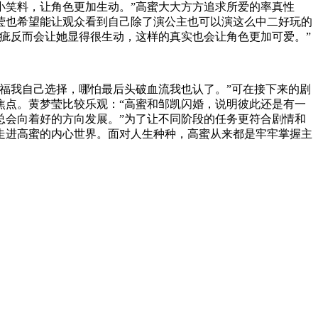
小笑料，让角色更加生动。”高蜜大大方方追求所爱的率真性
莹也希望能让观众看到自己除了演公主也可以演这么中二好玩的
疵反而会让她显得很生动，这样的真实也会让角色更加可爱。”
福我自己选择，哪怕最后头破血流我也认了。”可在接下来的剧
焦点。黄梦莹比较乐观：“高蜜和邹凯闪婚，说明彼此还是有一
总会向着好的方向发展。”为了让不同阶段的任务更符合剧情和
走进高蜜的内心世界。面对人生种种，高蜜从来都是牢牢掌握主