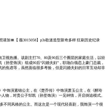
请加〓【 薇3015058】p3s歌迷造型新奇多样 狂刷历史纪录
视热播。该剧主打70、80及90后三个圈层的家庭生活，以轻
（孙坚饰演）组成90后“闪婚夫妇”，职场白领恋上豪门总裁，
代的焦虑等，虽然面临很多考验，但是闪婚夫妇的日常互动却非
》中饰演素锦公主，在《楚乔传》中饰演萧玉公主，在《醉玲
小人物，对贵公子邹凯（孙坚饰演）一见钟情，开启倒追模式。
多不同风格的公主。而这次是一个现代轻喜剧，我饰演一个很