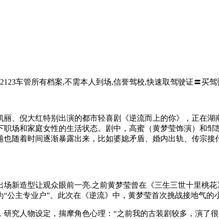
2123车管所有档案,不需本人到场,信誉驾校,快速取驾驶证〓买驾照
、倪大红特别出演的都市轻喜剧《逆流而上的你》，正在湖南卫
职场和家庭女性的生活状态。剧中，高蜜（黄梦莹饰演）和邹凯
题也随着时间逐渐暴露出来，比如婆媳矛盾、婚内出轨、传宗接
场新造型让观众眼前一亮.之前黄梦莹曾在《三生三世十里桃花
为“公主专业户”。此次在《逆流》中，黄梦莹首次挑战接地气的
研究人物设定，揣摩角色心理：“之前我的古装剧较多，演了很