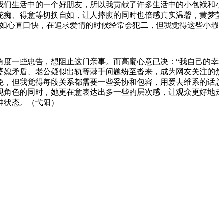
我们生活中的一个好朋友，所以我贡献了许多生活中的小包袱和
花痴、得意等切换自如，让人捧腹的同时也倍感真实温馨，黄梦
比如心直口快，在追求爱情的时候经常会犯二，但我觉得这些小瑕
度一些忠告，想阻止这门亲事。而高蜜心意已决：“我自己的幸
婆媳矛盾、老公疑似出轨等棘手问题纷至沓来，成为网友关注的
免，但我觉得每段关系都需要一些妥协和包容，用爱去维系的话
现角色的同时，她更在意表达出多一些的层次感，让观众更好地
神状态。（弋阳）