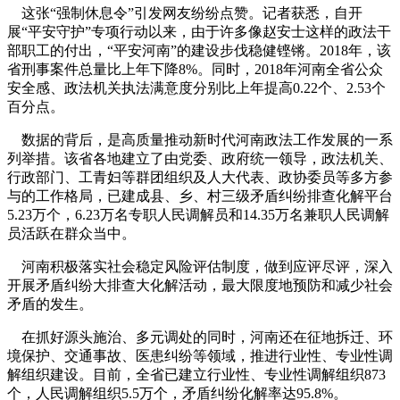
这张“强制休息令”引发网友纷纷点赞。记者获悉，自开
展“平安守护”专项行动以来，由于许多像赵安士这样的政法干
部职工的付出，“平安河南”的建设步伐稳健铿锵。2018年，该
省刑事案件总量比上年下降8%。同时，2018年河南全省公众
安全感、政法机关执法满意度分别比上年提高0.22个、2.53个
百分点。
数据的背后，是高质量推动新时代河南政法工作发展的一系
列举措。该省各地建立了由党委、政府统一领导，政法机关、
行政部门、工青妇等群团组织及人大代表、政协委员等多方参
与的工作格局，已建成县、乡、村三级矛盾纠纷排查化解平台
5.23万个，6.23万名专职人民调解员和14.35万名兼职人民调解
员活跃在群众当中。
河南积极落实社会稳定风险评估制度，做到应评尽评，深入
开展矛盾纠纷大排查大化解活动，最大限度地预防和减少社会
矛盾的发生。
在抓好源头施治、多元调处的同时，河南还在征地拆迁、环
境保护、交通事故、医患纠纷等领域，推进行业性、专业性调
解组织建设。目前，全省已建立行业性、专业性调解组织873
个，人民调解组织5.5万个，矛盾纠纷化解率达95.8%。