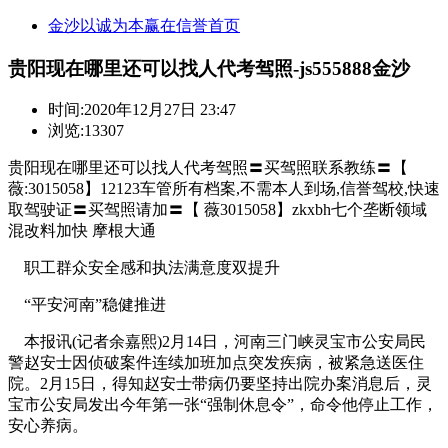
金沙以诚为本赢在信誉首页
贵阳现在哪里还可以找人代考驾照-js555888金沙
时间:
2020年12月27日 23:47
浏览:13307
贵阳现在哪里还可以找人代考驾照〓买驾照联系教练〓【
薇:3015058】12123车管所有档案,不需本人到场,信誉驾校,快速
取驾驶证〓买驾照请加〓【 薇3015058】zkxbh七个垄断领域
混改料加快 摩根大通
职工群众安全感和执法满意度双提升
“平安河南”稳健推进
本报讯(记者余嘉熙)2月14日，河南三门峡灵宝市公安局民
警赵安士因侦破案件连续加班加点突发疾病，被紧急送医住
院。2月15日，得知赵安士带病仍要坚持出院办案消息后，灵
宝市公安局发出今年第一张“强制休息令”，命令他停止工作，
安心养病。