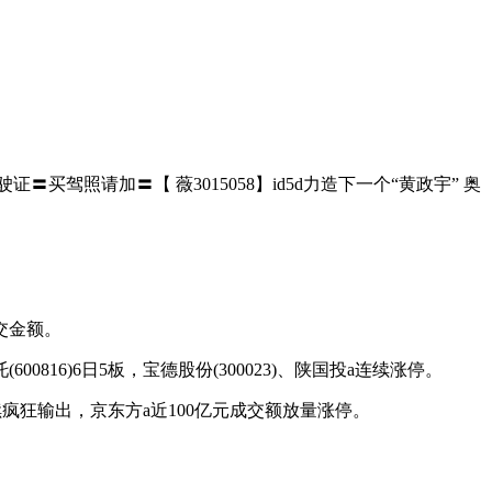
〓买驾照请加〓【 薇3015058】id5d力造下一个“黄政宇” 奥
交金额。
6)6日5板，宝德股份(300023)、陕国投a连续涨停。
疯狂输出，京东方a近100亿元成交额放量涨停。