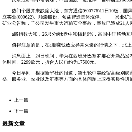
热门个股并未缺席大涨，东方通信(600776)11日10板，国风塑业(000
立实业(000622)、顺灏股份、领益智造集体涨停。 兴业矿业(
矿业公告称，子公司发生重大运输安全事故，事故已造成21人
a股指数大涨，26只分级b盘中涨幅超9%，富国中证移动互联
值得注意的是，在a股赚钱效应异常火爆的行情之下，北上资金却
消息面上，24日晚间，华为在西班牙巴塞罗那召开新品发布会，推出旗
体时间。2299欧元，折合人民币约为17500元。
今日早间，根据新华社的报道，第七轮中美经贸高级别磋商
垒、服务业、农业以及汇率等方面的具体问题上取得实质性进
上一篇
下一篇
最新文章