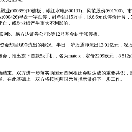
859)10连板，岷江水电(600131)、风范股份(601700)、市北高新
000426)早盘一字跌停，封单达115万手，以6.6元跌停价计算
死亡，或对业绩产生重大不利影响。
网b、易方达证券公司b等12只基金封于涨停板。
呈现净流出的状况。半日，沪股通净流出13.91亿元，深股通
下首款5g手机，名为mate x，定价2299欧元，8 512gb
结束。双方进一步落实两国元首阿根廷会晤达成的重要共识，围
展。在此基础上，双方将按照两国元首指示做好下一步工作。