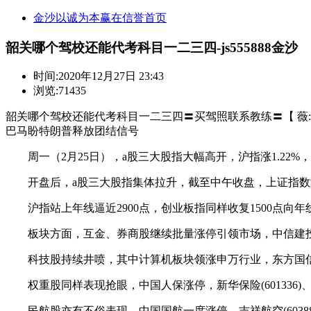
金沙以诚为本赢在信誉首页
韶关哪个驾校还能代考科目一二三四-js555888金沙
时间:
2020年12月27日 23:43
浏览:71435
韶关哪个驾校还能代考科目一二三四〓买驾照联系教练〓【 薇:3015
巴马盼特朗普释放团结信号
周一（2月25日），a股三大股指大幅高开，沪指涨1.22%，深成
开盘后，a股三大股指集体拉升，截至中午收盘，上证指数涨3.3
沪指站上年线逼近2900点，创业板指同样收复1500点向年
板块方面，互金、券商股继续批量涨停引领市场，中信建投、天风证
科技股持续井喷，其中计算机板块领涨申万行业，东方国信(30
权重股同样表现抢眼，中国人保涨停，新华保险(601336)、中
民航股亦有不俗表现，中国国航一度涨停，吉祥航空(603885