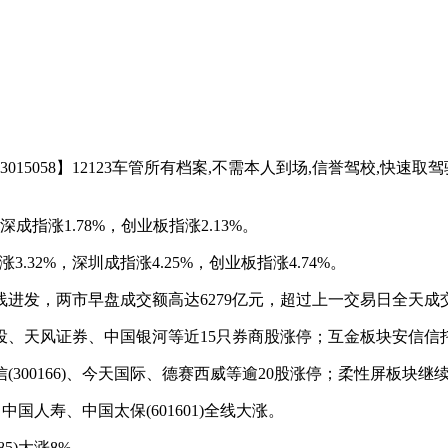
058】12123车管所有档案,不需本人到场,信誉驾校,快速取驾驶证
指涨1.78%，创业板指涨2.13%。
2%，深圳成指涨4.25%，创业板指涨4.74%。
线进发，两市早盘成交额高达6279亿元，超过上一交易日全天成
券、中国银河等近15只券商股涨停；互金板块安信信托(60081
0166)、今天国际、德赛西威等逾20股涨停；柔性屏板块继续
国人寿、中国太保(601601)全线大涨。
)大涨8%。