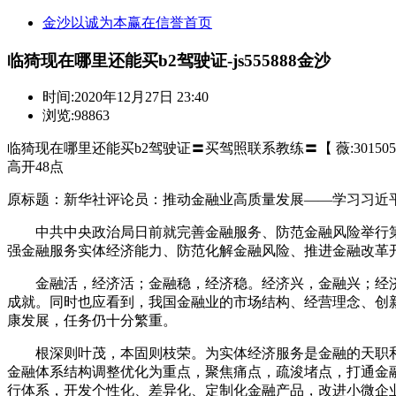
金沙以诚为本赢在信誉首页
临猗现在哪里还能买b2驾驶证-js555888金沙
时间:
2020年12月27日 23:40
浏览:98863
临猗现在哪里还能买b2驾驶证〓买驾照联系教练〓【 薇:301505
高开48点
原标题：新华社评论员：推动金融业高质量发展——学习习近
中共中央政治局日前就完善金融服务、防范金融风险举行第
强金融服务实体经济能力、防范化解金融风险、推进金融改革
金融活，经济活；金融稳，经济稳。经济兴，金融兴；经济
成就。同时也应看到，我国金融业的市场结构、经营理念、创
康发展，任务仍十分繁重。
根深则叶茂，本固则枝荣。为实体经济服务是金融的天职和
金融体系结构调整优化为重点，聚焦痛点，疏浚堵点，打通金
行体系，开发个性化、差异化、定制化金融产品，改进小微企