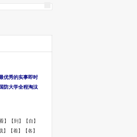
国内最优秀的实事即时
！国防大学全程淘汰
看】【到】【自】
载】【着】【各】