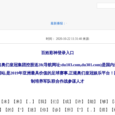
最新播报：
·
时间： 2020-10-22 11:31:40
来源:
百姓彩神登录入口
们皇冠集团控股送28(导航网址:du103.com,du301.com)是
站,是2019年亚洲最具价值的足球赛事,正规奥们皇冠娱乐平台
制培养军队联合作战参谋人才
【未】【来】【，】【我】【们】【或】【许】【能】【够】【
】【的】【“】【迷】【你】【诊】【所】【”】【，】【搭】【