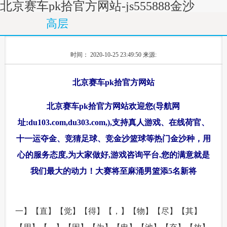
北京赛车pk拾官方网站-js555888金沙
高层
时间： 2020-10-25 23:49:50
来源:
北京赛车pk拾官方网站
北京赛车pk拾官方网站欢迎您(导航网
址:du103.com,du303.com,),支持真人游戏、在线荷官、
十一运夺金、竞猜足球、竞金沙篮球等热门金沙种，用
心的服务态度,为大家做好,游戏咨询平台.您的满意就是
我们最大的动力！大赛将至麻涌男篮添5名新将
一】【直】【觉】【得】【，】【物】【尽】【其】