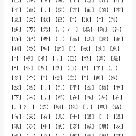
【已】【经】【借】【遍】【了】【总】【计】【个】
【平】【台】【，】【这】【方】【面】【的】【本】
【息】【欠】【款】【已】【“】【滚】【”】【到】
【多】【万】【元】【。】? 、】【杨】【玲】【告】
【诉】【记】【者】【，】【高】【炮】【或】【超】
【利】【贷】【%】【的】【“】【砍】【头】【息】
【”】【标】【准】【，】【已】【经】【算】【是】
【“】【业】【界】【良】【心】【”】【了】【。】
【多】【个】【“】【债】【主】【”】【向】【她】
【放】【贷】【，】【到】【手】【金】【额】【算】
【下】【来】【，】【都】【在】【%】【左】【右】
【。】? 、】【陈】【明】【说】【，】【电】【话】
【每】【天】【有】【几】【十】【通】【，】【通】
【讯】【录】【中】【的】【亲】【戚】【朋】【友】