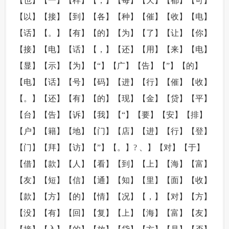
【也】【一】【样】【，】【每】【天】【都】【可】
【以】【接】【到】【各】【种】【催】【收】【电】
【话】【。】【有】【的】【为】【了】【让】【你】
【接】【电】【话】【，】【还】【用】【来】【电】
【显】【示】【为】【“】【广】【告】【”】【的】
【电】【话】【号】【码】【进】【行】【催】【收】
【。】【还】【有】【的】【现】【金】【贷】【平】
【台】【告】【诉】【我】【“】【要】【安】【排】
【户】【籍】【地】【门】【店】【进】【行】【登】
【门】【拜】【访】【”】【。】? 、】【对】【于】
【借】【款】【人】【看】【到】【上】【海】【富】
【友】【短】【信】【通】【知】【里】【面】【收】
【款】【方】【的】【情】【况】【，】【对】【方】
【没】【有】【回】【复】【上】【海】【富】【友】