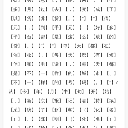
【砍】【头】【息】【，】【结】【果】【一】【个】
【多】【月】【过】【去】【，】【变】【成】【了】
【以】【贷】【养】【贷】【。】【”】【“】【借】
【元】【，】【到】【手】【元】【，】【好】【多】
【平】【台】【都】【是】【这】【么】【放】【的】
【贷】【。】【”】【“】【每】【天】【都】【在】
【催】【收】【，】【每】【天】【都】【有】【短】
【信】【和】【电】【话】【，】【每】【天】【都】
【是】【不】【一】【样】【的】【城】【市】【、】
【不】【一】【样】【的】【号】【码】【。】【”】?
从】【今】【年】【月】【中】【旬】【开】【始】
【，】【新】【京】【报】【记】【者】【持】【续】
【采】【访】【了】【赵】【萌】【（】【化】【名】
【）】【、】【陈】【明】【（】【化】【名】【）】