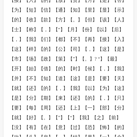
【接】【入】【的】【放】【贷】【方】【是】【否】
【为】【短】【信】【通】【知】【里】【显】【示】
【的】【收】【款】【方】【。】【但】【该】【人】
【士】【称】【，】【“】【月】【份】【以】【后】
【，】【我】【们】【都】【不】【再】【接】【入】
【这】【样】【的】【公】【司】【，】【这】【是】
【市】【场】【政】【策】【”】【。】? “】【最】
【开】【始】【借】【的】【时】【候】【，】【我】
【并】【不】【知】【道】【这】【是】【要】【天】
【就】【还】【的】【，】【我】【以】【为】【这】
【是】【分】【期】【来】【还】【的】【，】【只】
【要】【每】【周】【还】【上】【一】【部】【分】
【就】【好】【。】【”】【“】【我】【之】【前】
【没】【有】【在】【意】【过】【恐】【怖】【的】