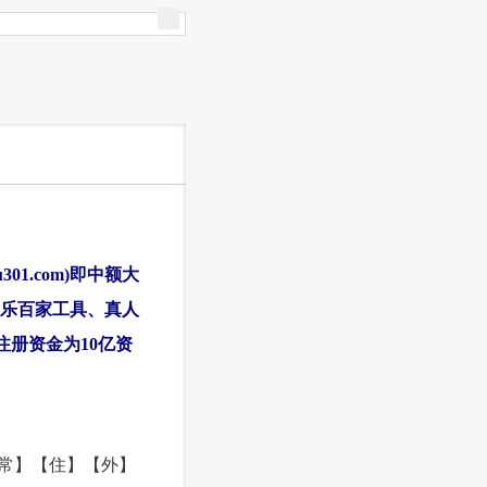
01.com)即中额大
乐百家工具、真人
注册资金为10亿资
常】【住】【外】