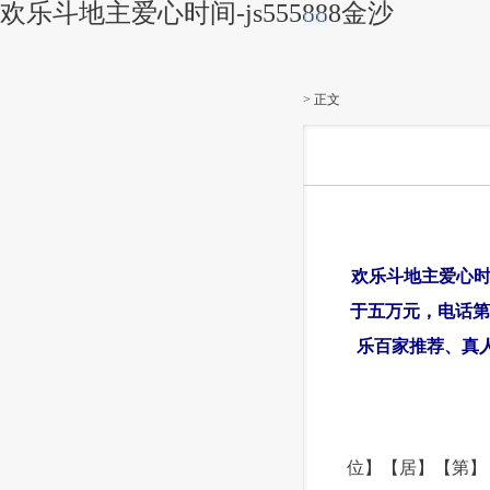
欢乐斗地主爱心时间-js555888金沙
|||||||||||
> 正文
欢乐斗地主爱心时间_
于五万元，电话第
乐百家推荐、真人
位】【居】【第】