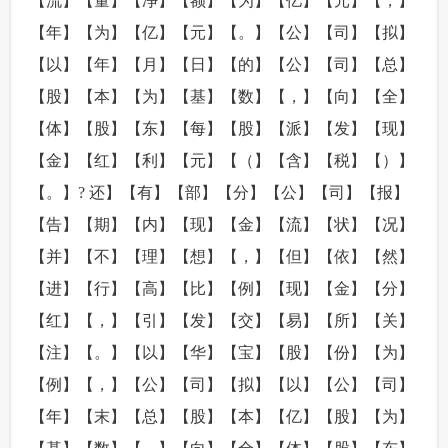
【流】【量】【净】【额】【为】【亿】【元】【，】
【年】【为】【亿】【元】【。】【公】【司】【拟】
【以】【年】【月】【日】【的】【公】【司】【总】
【股】【本】【为】【基】【数】【，】【向】【全】
【体】【股】【东】【每】【股】【派】【发】【现】
【金】【红】【利】【元】【（】【含】【税】【）】
【。】? 还】【有】【部】【分】【公】【司】【报】
【告】【期】【内】【现】【金】【流】【状】【况】
【并】【不】【理】【想】【，】【但】【依】【然】
【进】【行】【高】【比】【例】【现】【金】【分】
【红】【，】【引】【发】【交】【易】【所】【关】
【注】【。】【以】【华】【宝】【股】【份】【为】
【例】【，】【公】【司】【拟】【以】【公】【司】
【年】【末】【总】【股】【本】【亿】【股】【为】