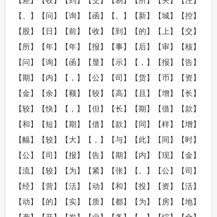
【差】【收】【到】【交】【易】【所】【关】【注】
【、】【问】【询】【函】【。】【新】【城】【控】
【股】【日】【前】【收】【到】【的】【上】【交】
【所】【年】【年】【报】【事】【后】【审】【核】
【问】【询】【函】【显】【示】【，】【报】【告】
【期】【内】【，】【公】【司】【货】【币】【资】
【金】【余】【额】【较】【高】【且】【增】【长】
【较】【快】【，】【但】【长】【期】【借】【款】
【和】【短】【期】【借】【款】【同】【样】【增】
【幅】【较】【大】【，】【与】【此】【同】【时】
【公】【司】【报】【告】【期】【内】【现】【金】
【流】【较】【为】【紧】【张】【。】【公】【司】
【经】【营】【活】【动】【和】【投】【资】【活】
【动】【的】【实】【质】【都】【为】【房】【地】