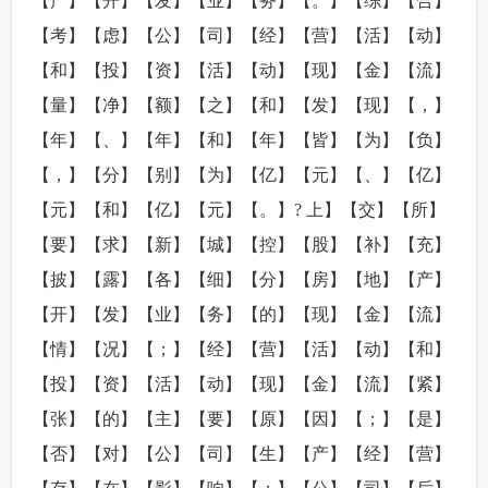
【产】【开】【发】【业】【务】【。】【综】【合】
【考】【虑】【公】【司】【经】【营】【活】【动】
【和】【投】【资】【活】【动】【现】【金】【流】
【量】【净】【额】【之】【和】【发】【现】【，】
【年】【、】【年】【和】【年】【皆】【为】【负】
【，】【分】【别】【为】【亿】【元】【、】【亿】
【元】【和】【亿】【元】【。】? 上】【交】【所】
【要】【求】【新】【城】【控】【股】【补】【充】
【披】【露】【各】【细】【分】【房】【地】【产】
【开】【发】【业】【务】【的】【现】【金】【流】
【情】【况】【；】【经】【营】【活】【动】【和】
【投】【资】【活】【动】【现】【金】【流】【紧】
【张】【的】【主】【要】【原】【因】【；】【是】
【否】【对】【公】【司】【生】【产】【经】【营】