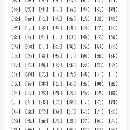
【披】【露】【年】【年】【报】【的】【上】【市】
【公】【司】【中】【，】【有】【些】【公】【司】
【经】【营】【性】【现】【金】【流】【量】【较】
【差】【，】【依】【然】【进】【行】【了】【现】
【金】【分】【红】【。】【以】【鲁】【亿】【通】
【为】【例】【，】【公】【司】【拟】【以】【亿】
【股】【为】【基】【数】【，】【向】【全】【体】
【股】【东】【每】【股】【派】【发】【现】【金】
【红】【利】【元】【（】【含】【税】【）】【，】
【以】【资】【本】【公】【积】【金】【向】【全】
【体】【股】【东】【每】【股】【转】【增】【股】
【。】【年】【报】【显】【示】【，】【公】【司】
【年】【度】【经】【营】【活】【动】【产】【生】
【的】【现】【金】【流】【量】【净】【额】【为】