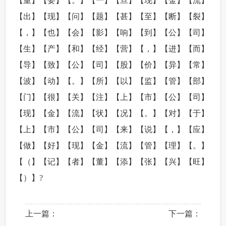
【重】【要】【。】【一】【旦】【现】【金】【流】
【出】【现】【问】【题】【甚】【至】【断】【裂】
【，】【也】【会】【影】【响】【到】【公】【司】
【生】【产】【和】【经】【营】【，】【进】【而】
【导】【致】【公】【司】【股】【价】【异】【常】
【波】【动】【。】【所】【以】【监】【管】【部】
【门】【很】【关】【注】【上】【市】【公】【司】
【现】【金】【流】【状】【况】【。】【对】【于】
【上】【市】【公】【司】【来】【说】【，】【应】
【做】【好】【现】【金】【流】【管】【理】【。】
【（】【记】【者】【董】【添】【张】【兴】【旺】
【）】?
上一篇：
下一篇：