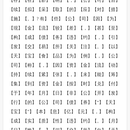
【存】【在】【影】【响】【；】【公】【司】【后】
【续】【拟】【采】【取】【的】【应】【对】【措】
【施】【。】? 有】【些】【公】【司】【因】【为】
【现】【金】【流】【较】【差】【，】【甚】【至】
【构】【成】【债】【务】【违】【约】【，】【引】
【发】【交】【易】【所】【关】【注】【。】【以】
【天】【宝】【食】【品】【为】【例】【，】【公】
【司】【称】【，】【因】【资】【金】【流】【动】
【持】【续】【紧】【张】【，】【未】【能】【筹】
【集】【到】【资】【金】【按】【时】【兑】【付】
【于】【年】【月】【日】【非】【公】【开】【发】
【行】【的】【公】【司】【债】【券】【“】【天】
【宝】【”】【本】【息】【亿】【元】【，】【构】
【成】【实】【质】【性】【违】【约】【。】【月】