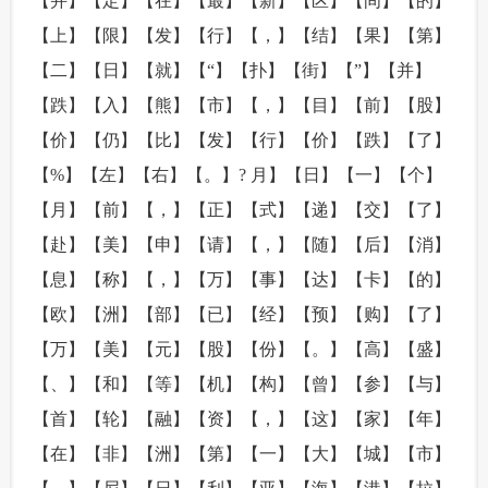
【并】【定】【在】【最】【新】【区】【间】【的】
【上】【限】【发】【行】【，】【结】【果】【第】
【二】【日】【就】【“】【扑】【街】【”】【并】
【跌】【入】【熊】【市】【，】【目】【前】【股】
【价】【仍】【比】【发】【行】【价】【跌】【了】
【%】【左】【右】【。】? 月】【日】【一】【个】
【月】【前】【，】【正】【式】【递】【交】【了】
【赴】【美】【申】【请】【，】【随】【后】【消】
【息】【称】【，】【万】【事】【达】【卡】【的】
【欧】【洲】【部】【已】【经】【预】【购】【了】
【万】【美】【元】【股】【份】【。】【高】【盛】
【、】【和】【等】【机】【构】【曾】【参】【与】
【首】【轮】【融】【资】【，】【这】【家】【年】
【在】【非】【洲】【第】【一】【大】【城】【市】