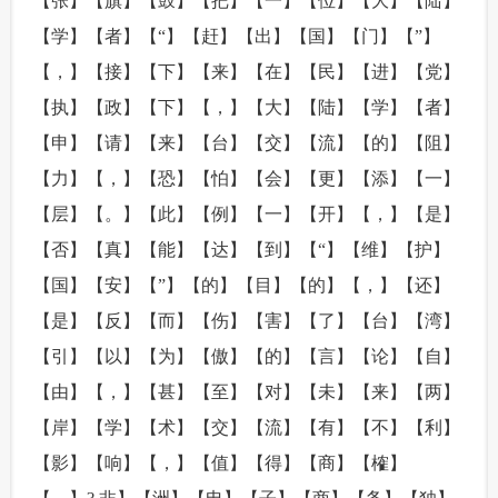
【张】【旗】【鼓】【把】【一】【位】【大】【陆】
【学】【者】【“】【赶】【出】【国】【门】【”】
【，】【接】【下】【来】【在】【民】【进】【党】
【执】【政】【下】【，】【大】【陆】【学】【者】
【申】【请】【来】【台】【交】【流】【的】【阻】
【力】【，】【恐】【怕】【会】【更】【添】【一】
【层】【。】【此】【例】【一】【开】【，】【是】
【否】【真】【能】【达】【到】【“】【维】【护】
【国】【安】【”】【的】【目】【的】【，】【还】
【是】【反】【而】【伤】【害】【了】【台】【湾】
【引】【以】【为】【傲】【的】【言】【论】【自】
【由】【，】【甚】【至】【对】【未】【来】【两】
【岸】【学】【术】【交】【流】【有】【不】【利】
【影】【响】【，】【值】【得】【商】【榷】