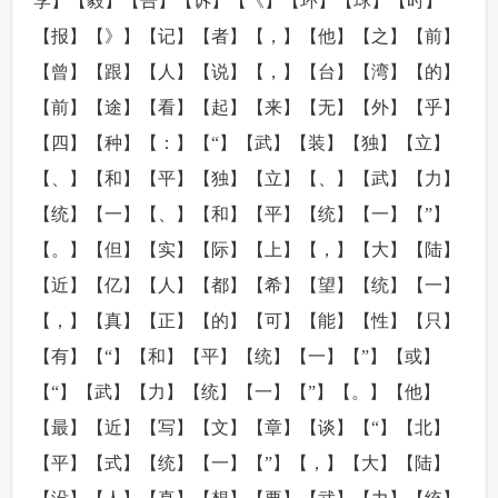
李】【毅】【告】【诉】【《】【环】【球】【时】
【报】【》】【记】【者】【，】【他】【之】【前】
【曾】【跟】【人】【说】【，】【台】【湾】【的】
【前】【途】【看】【起】【来】【无】【外】【乎】
【四】【种】【：】【“】【武】【装】【独】【立】
【、】【和】【平】【独】【立】【、】【武】【力】
【统】【一】【、】【和】【平】【统】【一】【”】
【。】【但】【实】【际】【上】【，】【大】【陆】
【近】【亿】【人】【都】【希】【望】【统】【一】
【，】【真】【正】【的】【可】【能】【性】【只】
【有】【“】【和】【平】【统】【一】【”】【或】
【“】【武】【力】【统】【一】【”】【。】【他】
【最】【近】【写】【文】【章】【谈】【“】【北】
【平】【式】【统】【一】【”】【，】【大】【陆】