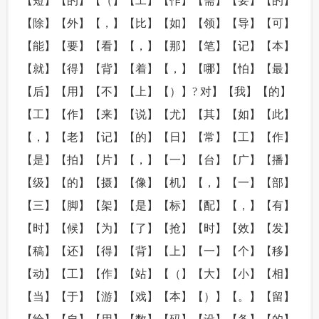
【短】【的】【（】【工】【作】【需】【要】【的】
【除】【外】【，】【比】【如】【领】【导】【可】
【能】【要】【看】【，】【那】【笔】【记】【本】
【就】【得】【背】【着】【，】【哪】【怕】【最】
【后】【用】【不】【上】【）】? 对】【我】【的】
【工】【作】【来】【说】【尤】【其】【如】【此】
【，】【老】【记】【的】【日】【常】【工】【作】
【是】【拍】【片】【，】【一】【台】【广】【播】
【级】【的】【摄】【像】【机】【，】【一】【部】
【三】【脚】【架】【是】【标】【配】【，】【有】
【时】【候】【为】【了】【抢】【时】【效】【发】
【稿】【还】【得】【背】【上】【一】【个】【移】
【动】【工】【作】【站】【（】【大】【小】【相】
【当】【于】【游】【戏】【本】【）】【。】【留】