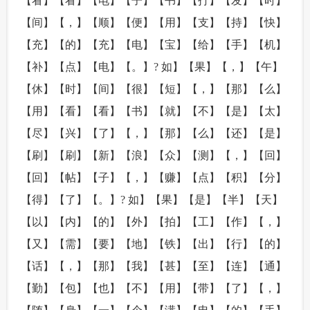
【看】【看】【电】【子】【书】【打】【发】【时】
【间】【，】【顺】【便】【用】【支】【持】【快】
【充】【的】【充】【电】【宝】【给】【手】【机】
【补】【点】【电】【。】? 如】【果】【，】【午】
【休】【时】【间】【很】【短】【，】【那】【么】
【用】【看】【看】【书】【就】【不】【是】【太】
【尽】【兴】【了】【，】【那】【么】【还】【是】
【刷】【刷】【新】【浪】【众】【测】【，】【回】
【回】【帖】【子】【，】【赚】【点】【积】【分】
【得】【了】【。】? 如】【果】【是】【半】【天】
【以】【内】【的】【外】【拍】【工】【作】【，】
【又】【需】【要】【地】【铁】【出】【行】【的】
【话】【，】【那】【我】【甚】【至】【连】【通】
【勤】【包】【也】【不】【用】【带】【了】【，】