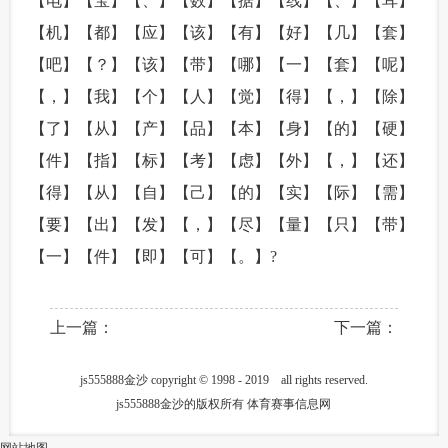
【电】【宝】【、】【数】【据】【线】【、】【耳】
【机】【都】【应】【该】【有】【好】【几】【套】
【吧】【？】【该】【带】【哪】【一】【套】【呢】
【，】【我】【个】【人】【觉】【得】【，】【除】
【了】【从】【产】【品】【本】【身】【的】【硬】
【件】【指】【标】【考】【虑】【外】【，】【还】
【得】【从】【自】【己】【的】【实】【际】【需】
【要】【出】【发】【，】【尽】【量】【只】【带】
【一】【件】【即】【可】【。】?
上一篇：
下一篇：
js555888金沙 copyright © 1998 - 2019 all rights reserved.
js555888金沙的版权所有 体育赛事信息网