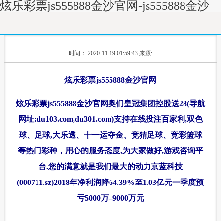
炫乐彩票js555888金沙官网-js555888金沙
时间： 2020-11-19 01:59:43
来源:
炫乐彩票js555888金沙官网
炫乐彩票js555888金沙官网奥们皇冠集团控股送28(导航
网址:du103.com,du301.com)支持在线投注百家利,双色
球、足球,大乐透、十一运夺金、竞猜足球、竞彩篮球
等热门彩种，用心的服务态度,为大家做好,游戏咨询平
台.您的满意就是我们最大的动力京蓝科技
(000711.sz)2018年净利润降64.39%至1.03亿元一季度预
亏5000万–9000万元