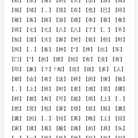
【机】【禁】【脔】【的】【大】【型】【游】【戏】
【领】【域】【，】【现】【在】【也】【已】【经】
【被】【各】【路】【游】【戏】【本】【蚕】【食】
【得】【七】【七】【八】【八】【了】【。】【不】
【知】【道】【大】【家】【对】【前】【些】【时】
【间】【，】【各】【种】【“】【摔】【出】【车】
【门】【”】【的】【摆】【拍】【有】【没】【有】
【印】【象】【？】? 相】【信】【很】【多】【人】
【都】【会】【有】【这】【样】【的】【体】【验】
【，】【上】【班】【时】【老】【感】【觉】【哪】
【样】【都】【有】【可】【能】【用】【上】【，】
【把】【背】【包】【塞】【得】【鼓】【鼓】【囊】
【囊】【的】【，】【结】【果】【晚】【上】【回】
【家】【揉】【着】【酸】【痛】【的】【肩】【头】