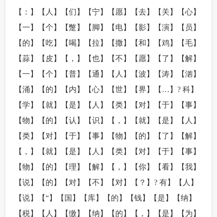
【：】【人】【们】【宁】【愿】【去】【关】【心】
【一】【个】【蹩】【脚】【电】【影】【演】【员】
【的】【吃】【喝】【拉】【撒】【和】【鸡】【毛】
【蒜】【皮】【，】【也】【不】【愿】【了】【解】
【一】【个】【普】【通】【人】【波】【涛】【汹】
【涌】【的】【内】【心】【世】【界】【…】? 科】
【学】【就】【是】【人】【类】【对】【于】【事】
【物】【的】【认】【识】【，】【就】【是】【人】
【类】【对】【于】【事】【物】【的】【了】【解】
【，】【就】【是】【人】【类】【对】【于】【事】
【物】【的】【理】【解】【，】【你】【看】【我】
【说】【的】【对】【不】【对】【？】? 有】【人】
【说】【“】【国】【库】【的】【钱】【是】【纳】
【税】【人】【缴】【纳】【的】【，】【是】【为】