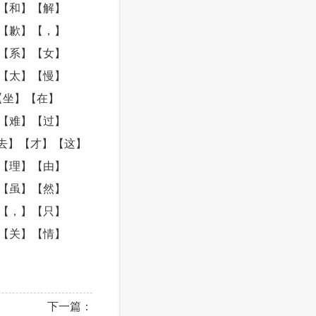
【和】【解】
【歉】【，】
【系】【女】
【太】【慢】
【坐】【在】
【难】【过】
去】【才】【这】
【理】【由】
【虽】【然】
【，】【只】
【关】【情】
下一篇：