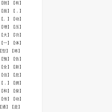
【朗】【有】
【面】【，】
【。】【动】
【增】【压】
【大】【功】
【一】【体】
【型】【将】
【预】【告】
【全】【新】
【信】【息】
【，】【拥】
【和】【柴】
【传】【动】
【通】【是】