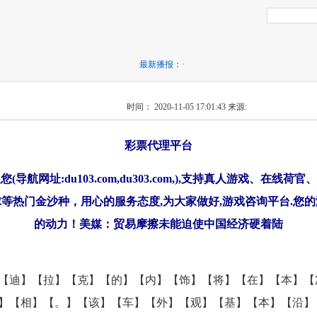
最新播报：
·
时间： 2020-11-05 17:01:43
来源:
彩票代理平台
导航网址:du103.com,du303.com,),支持真人游戏、在线
等热门金沙种，用心的服务态度,为大家做好,游戏咨询平台.您
的动力！美媒：贸易摩擦未能迫使中国经济硬着陆
【迪】【拉】【克】【的】【内】【饰】【将】【在】【本】【
】【相】【。】【该】【车】【外】【观】【基】【本】【沿】