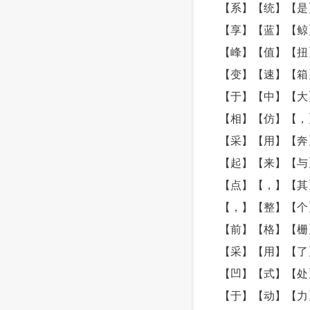
【系】【统】【是
【享】【蓝】【鲸
【峰】【值】【扭
【变】【速】【箱
【于】【中】【大
【相】【仿】【，
【采】【用】【奔
【起】【来】【与
【点】【，】【其
【，】【整】【个
【前】【格】【栅
【采】【用】【了
【凹】【式】【处
【于】【动】【力