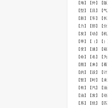
【海】【外】【版
【型】【且】【气
【新】【车】【长
【力】【部】【分
【发】【动】【机
【率】【（】【）
【变】【速】【箱
【命】【名】【为
【图】【来】【看
【的】【设】【计
【暂】【时】【未
【有】【汽】【油
【油】【发】【动
【系】【统】【匹