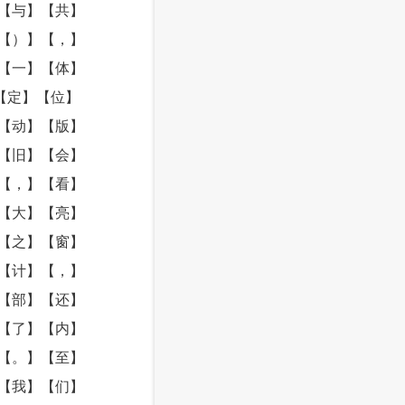
【与】【共】
【）】【，】
【一】【体】
【定】【位】
【动】【版】
【旧】【会】
【，】【看】
【大】【亮】
【之】【窗】
【计】【，】
【部】【还】
【了】【内】
【。】【至】
【我】【们】