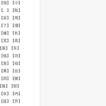
【缩】【小】
【、】【取】
【采】【用】
【了】【溜】
【修】【长】
【宽】【高】
【新】【车】
【低】【功】
【发】【动】
【离】【合】
【四】【驱】
【脸】【部】
【在】【内】
【提】【升】