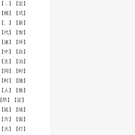
【，】【定】
【模】【式】
【。】【新】
【代】【智】
【速】【环】
【中】【自】
【主】【泊】
【同】【时】
【时】【随】
【人】【脸】
【昂】【定】
【延】【续】
【方】【面】
【大】【灯】