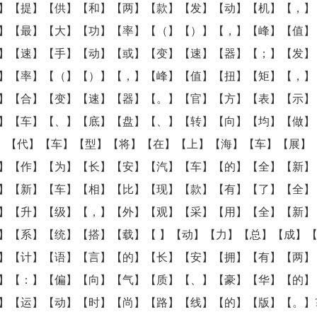
】【提】【供】【和】【两】【款】【发】【动】【机】【，】
】【最】【大】【功】【率】【（】【）】【，】【峰】【值】
】【速】【手】【动】【或】【变】【速】【器】【；】【发】
】【率】【（】【）】【，】【峰】【值】【扭】【矩】【，】
】【合】【变】【速】【器】【。】【官】【方】【表】【示】
】【车】【、】【底】【盘】【、】【转】【向】【均】【做】
换】【代】【车】【型】【将】【在】【上】【海】【车】【展】
】【作】【为】【长】【安】【汽】【车】【的】【全】【新】
】【新】【车】【相】【比】【现】【款】【有】【了】【全】
】【升】【级】【，】【外】【观】【采】【用】【全】【新】
】【系】【统】【搭】【载】【 】【动】【力】【总】【成】
】【计】【语】【言】【的】【长】【安】【拥】【有】【两】
】【：】【偏】【向】【气】【质】【、】【豪】【华】【的】
】【运】【动】【时】【尚】【路】【线】【的】【版】【。】?