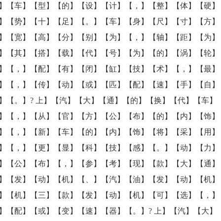
】【车】【型】【的】【设】【计】【，】【整】【体】【硬】
】【势】【十】【足】【。】【车】【身】【尺】【寸】【方】
】【宽】【高】【分】【别】【为】【，】【轴】【距】【为】
】【其】【搭】【载】【代】【号】【为】【的】【涡】【轮】
】【，】【配】【有】【闭】【缸】【技】【术】【，】【最】
】【，】【传】【动】【或】【匹】【配】【速】【手】【自】
】【。】? 上】【汽】【大】【通】【的】【换】【代】【车】
】【，】【从】【官】【方】【公】【布】【的】【内】【饰】
】【，】【新】【车】【的】【内】【饰】【将】【采】【用】
】【，】【更】【显】【科】【技】【感】【。】【动】【力】
】【公】【布】【，】【参】【考】【现】【款】【大】【通】
】【发】【动】【机】【、】【汽】【油】【发】【动】【机】
】【机】【三】【款】【发】【动】【机】【可】【选】【，】
】【配】【或】【变】【速】【器】【。】? 上】【汽】【大】