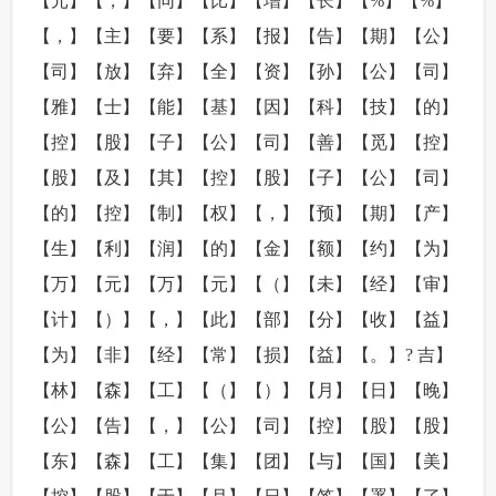
【元】【，】【同】【比】【增】【长】【%】【%】
【，】【主】【要】【系】【报】【告】【期】【公】
【司】【放】【弃】【全】【资】【孙】【公】【司】
【雅】【士】【能】【基】【因】【科】【技】【的】
【控】【股】【子】【公】【司】【善】【觅】【控】
【股】【及】【其】【控】【股】【子】【公】【司】
【的】【控】【制】【权】【，】【预】【期】【产】
【生】【利】【润】【的】【金】【额】【约】【为】
【万】【元】【万】【元】【（】【未】【经】【审】
【计】【）】【，】【此】【部】【分】【收】【益】
【为】【非】【经】【常】【损】【益】【。】? 吉】
【林】【森】【工】【（】【）】【月】【日】【晚】
【公】【告】【，】【公】【司】【控】【股】【股】
【东】【森】【工】【集】【团】【与】【国】【美】