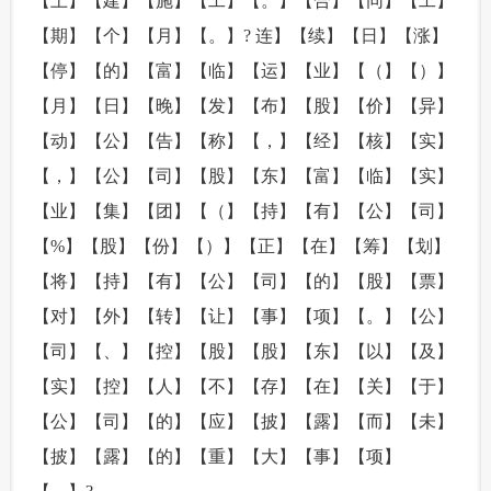
【土】【建】【施】【工】【。】【合】【同】【工】
【期】【个】【月】【。】? 连】【续】【日】【涨】
【停】【的】【富】【临】【运】【业】【（】【）】
【月】【日】【晚】【发】【布】【股】【价】【异】
【动】【公】【告】【称】【，】【经】【核】【实】
【，】【公】【司】【股】【东】【富】【临】【实】
【业】【集】【团】【（】【持】【有】【公】【司】
【%】【股】【份】【）】【正】【在】【筹】【划】
【将】【持】【有】【公】【司】【的】【股】【票】
【对】【外】【转】【让】【事】【项】【。】【公】
【司】【、】【控】【股】【股】【东】【以】【及】
【实】【控】【人】【不】【存】【在】【关】【于】
【公】【司】【的】【应】【披】【露】【而】【未】
【披】【露】【的】【重】【大】【事】【项】