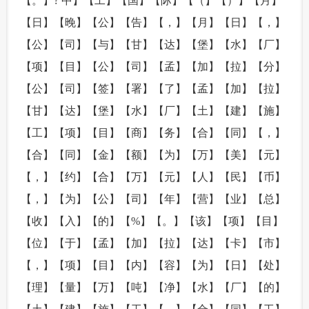
【。】? 中】【工】【国】【际】【（】【）】【月】
【日】【晚】【公】【告】【，】【月】【日】【，】
【公】【司】【与】【甘】【达】【堡】【水】【厂】
【项】【目】【公】【司】【孟】【加】【拉】【分】
【公】【司】【签】【署】【了】【孟】【加】【拉】
【甘】【达】【堡】【水】【厂】【土】【建】【施】
【工】【项】【目】【商】【务】【合】【同】【，】
【合】【同】【金】【额】【为】【万】【美】【元】
【，】【约】【合】【万】【元】【人】【民】【币】
【，】【为】【公】【司】【年】【营】【业】【总】
【收】【入】【的】【%】【。】【该】【项】【目】
【位】【于】【孟】【加】【拉】【达】【卡】【市】
【，】【项】【目】【内】【容】【为】【日】【处】
【理】【量】【万】【吨】【净】【水】【厂】【的】