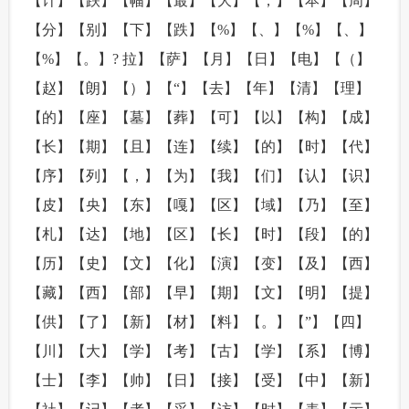
【计】【跌】【幅】【最】【大】【，】【本】【周】
【分】【别】【下】【跌】【%】【、】【%】【、】
【%】【。】? 拉】【萨】【月】【日】【电】【（】
【赵】【朗】【）】【“】【去】【年】【清】【理】
【的】【座】【墓】【葬】【可】【以】【构】【成】
【长】【期】【且】【连】【续】【的】【时】【代】
【序】【列】【，】【为】【我】【们】【认】【识】
【皮】【央】【东】【嘎】【区】【域】【乃】【至】
【札】【达】【地】【区】【长】【时】【段】【的】
【历】【史】【文】【化】【演】【变】【及】【西】
【藏】【西】【部】【早】【期】【文】【明】【提】
【供】【了】【新】【材】【料】【。】【”】【四】
【川】【大】【学】【考】【古】【学】【系】【博】
【士】【李】【帅】【日】【接】【受】【中】【新】