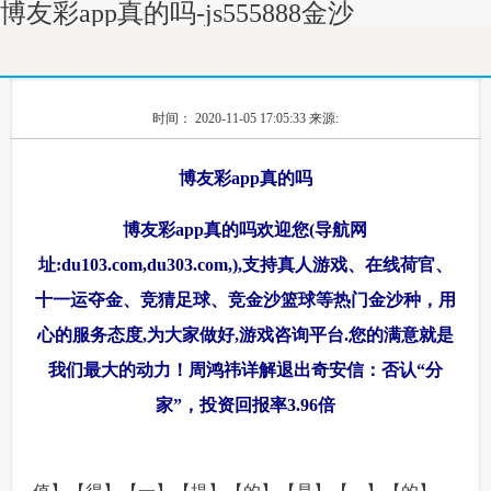
博友彩app真的吗-js555888金沙
时间： 2020-11-05 17:05:33
来源:
博友彩app真的吗
博友彩app真的吗欢迎您(导航网
址:du103.com,du303.com,),支持真人游戏、在线荷官、
十一运夺金、竞猜足球、竞金沙篮球等热门金沙种，用
心的服务态度,为大家做好,游戏咨询平台.您的满意就是
我们最大的动力！周鸿祎详解退出奇安信：否认“分
家”，投资回报率3.96倍