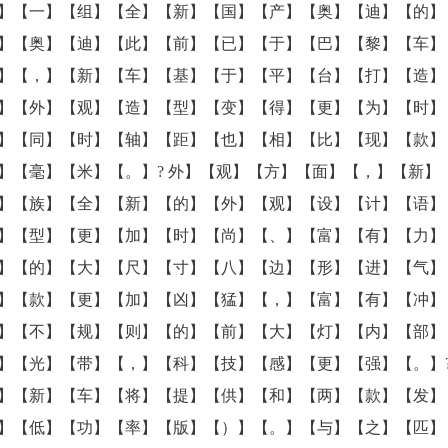
】【一】【组】【全】【新】【国】【产】【奥】【迪】【的】
】【奥】【迪】【此】【前】【已】【于】【巴】【黎】【车】
】【，】【新】【车】【基】【于】【平】【台】【打】【造】
】【外】【观】【造】【型】【变】【得】【更】【为】【时】
】【同】【时】【轴】【距】【也】【相】【比】【现】【款】
】【毫】【米】【。】? 外】【观】【方】【面】【，】【新】
】【族】【全】【新】【的】【外】【观】【设】【计】【语】
】【型】【更】【加】【时】【尚】【、】【富】【有】【力】
】【的】【大】【尺】【寸】【八】【边】【形】【进】【气】
】【款】【更】【加】【凶】【猛】【，】【富】【有】【冲】
】【不】【规】【则】【的】【前】【大】【灯】【内】【部】
】【光】【带】【，】【科】【技】【感】【更】【强】【。】?
】【新】【车】【将】【提】【供】【和】【两】【款】【发】
】【低】【功】【率】【版】【）】【。】【与】【之】【匹】