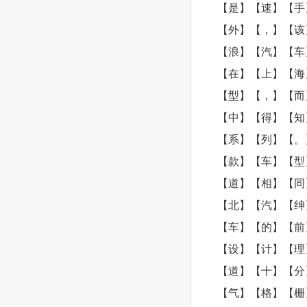
【是】【速】【手
【外】【，】【该
【浪】【汽】【车
【在】【上】【海
【型】【，】【而
【中】【得】【知
【系】【列】【。
【款】【车】【型
【道】【相】【同
【北】【汽】【绅
【车】【的】【前
【设】【计】【理
【道】【十】【分
【气】【格】【栅