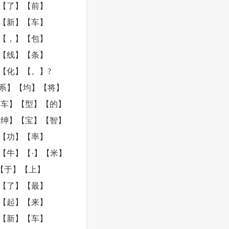
【了】【前】
【新】【车】
【，】【包】
【线】【条】
【化】【。】?
系】【均】【将】
【车】【型】【的】
【绅】【宝】【智】
【功】【率】
【牛】【·】【米】
【于】【上】
【了】【最】
【起】【来】
【新】【车】