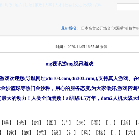
层
|
时政
|
地方
|
法治
|
廉政
|
人事
|
人才
|
社会
|
文史
|
悦读
|
资料
最新播报：
·
日本高官公开场合“说漏嘴”引咎辞职拍安倍
16:57:46 )
时间： 2020-11-05 16:57:46
来源:
mg视讯游mg视讯游戏
戏欢迎您(导航网址:du103.com,du303.com,),支持真人游
金沙篮球等热门金沙种，用心的服务态度,为大家做好,游戏咨询
们最大的动力！人类全面溃败！ai训练4.5万年，dota2人机大战大
【曝】【光】【的】【图】【片】【来】【看】【，】【新】【
】【家】【族】【式】【设】【计】【风】【格】【，】【六】