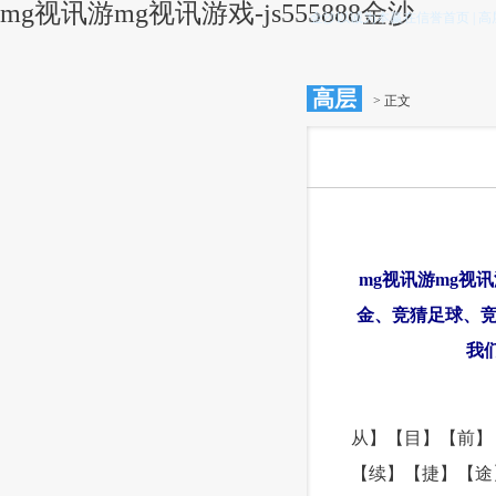
mg视讯游mg视讯游戏-js555888金沙
金沙以诚为本赢在信誉首页
|
高
高层
> 正文
mg视讯游mg视讯游
金、竞猜足球、竞
我
从】【目】【前】
【续】【捷】【途