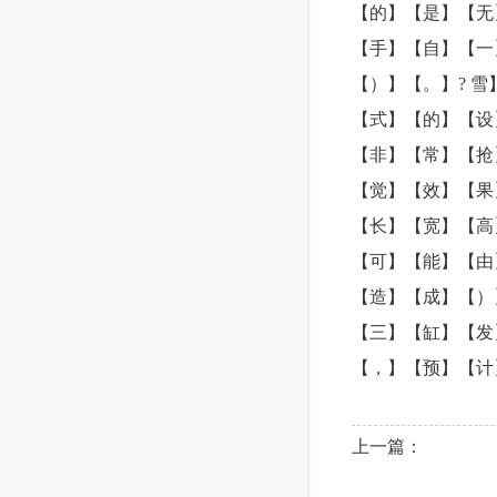
【的】【是】【无
【手】【自】【一
【）】【。】? 
【式】【的】【设
【非】【常】【抢
【觉】【效】【果
【长】【宽】【高
【可】【能】【由
【造】【成】【）
【三】【缸】【发
【，】【预】【计
上一篇：