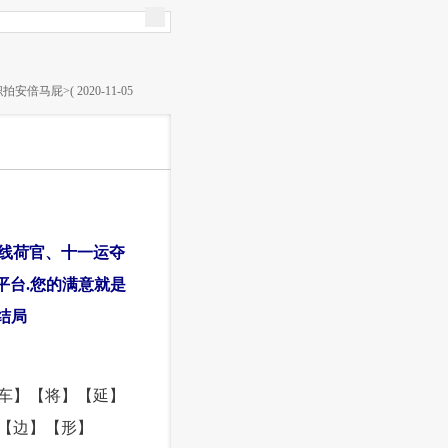
马屁>( 2020-11-05
·
2018年外籍人才眼中最具吸引力中国城市揭晓，上海
一>( 2020-11-05 16:57:46 )
戏、在线荷官、十一运夺
平台.您的满意就是
结局
车】【将】【延】
【边】【形】