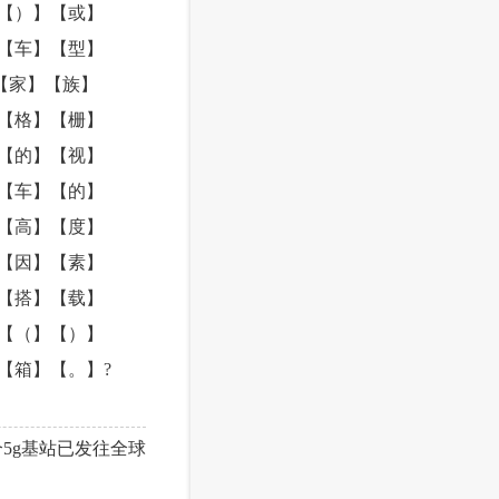
【）】【或】
【车】【型】
【家】【族】
【格】【栅】
【的】【视】
【车】【的】
【高】【度】
【因】【素】
【搭】【载】
【（】【）】
【箱】【。】?
5g基站已发往全球