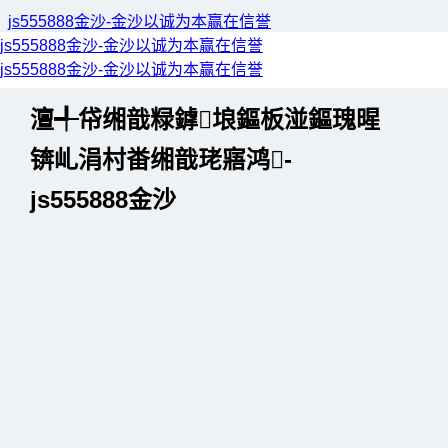
js555888金沙-金沙以诚为本赢在信誉
js555888金沙-金沙以诚为本赢在信誉
网站地图
js555888金沙-金沙以诚为本赢在信誉
澶╃帒缃戠粶鎼埌鏂板湴鏂瑰暒
锛乢涓村畨缃戠珯寤鸿-
js555888金沙