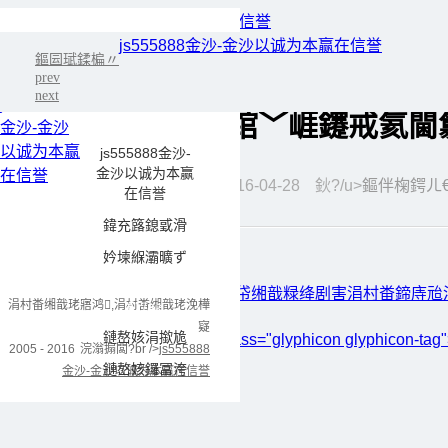
js555888金沙-金沙以诚为本赢在信誉
网站地图
js555888金沙-金沙以诚为本赢在信誉
鏂囩珷鍒楄〃
js555888金沙-金沙以诚为本
prev
赢在信誉
next
js555888
缃戠珯锛氱绾﹀崕鑳戒氦閫氱數
金沙-金沙
以诚为本赢
js555888金沙-
金沙以诚为本赢
在信誉
澶╃帒缃戠粶
鈥?/u>2016-04-28
鈥?/u>
鏂伴椈鍔ㄦ€?
在信誉
鍏充簬鎴戜滑
妗堜緥灞曠ず
鏂伴椈鍔ㄦ
2016骞?鏈?8鏃ワ紝澶╃帒缃戠粶绛剧害涓村畨鍗庤
涓村畨缃戠珯寤鸿,涓村畨缃戠珯浼樺
€?/a>
寲
鏈嶅姟涓撳尯
鏂囩珷鍏抽敭璇?span class="glyphicon glyphicon-tag"
2005 - 2016
浣滃搧闆?br />
js555888
鏈嶅姟鑼冨洿
金沙-金沙以诚为本赢在信誉