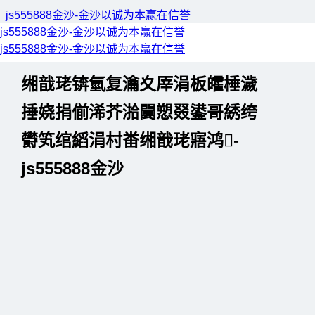
js555888金沙-金沙以诚为本赢在信誉
js555888金沙-金沙以诚为本赢在信誉
网站地图
js555888金沙-金沙以诚为本赢在信誉
缃戠珯锛氫复瀹夊厗涓板皬棰濊
捶娆捐偂浠芥湁闄愬叕鍙哥綉绔
欎笂绾縚涓村畨缃戠珯寤鸿-
js555888金沙