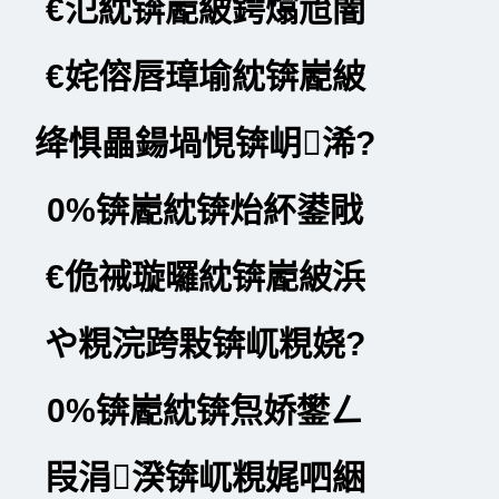
€氾紞锛嶏紴鍔熻兘闇
€姹傛唇璋堬紞锛嶏紴
绛惧畾鍚堝悓锛岄浠?
0%锛嶏紞锛炲紑鍙戙
€佹祴璇曪紞锛嶏紴浜
や粯浣跨敤锛屼粯娆?
0%锛嶏紞锛炰娇鐢ㄥ
叚涓湀锛屼粯娓呬綑