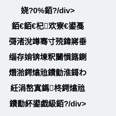
娆?0%銆?/div>
銆€銆€杞欢寮€鍙戞
彁渚涗竴骞寸殑鍏嶈垂
缁存姢锛堜粎闄愪簬鍘
熸湁鍔熻兘鐨勭淮鎶わ
紝涓嶅寘鎷柊鍔熻兘
鐨勫紑鍙戯級銆?/div>