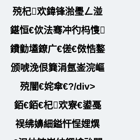
殑杞欢鍏锋湁璺ㄥ湴
鍖恒€佽法骞冲彴杩愯
鐨勭壒鐐广€傞€傚悎鐜
颁唬浼佷簨涓氬崟浣嶇
殑闇€姹傘€?/div>
銆€銆€杞欢寮€鍙戞
祦绋嬶細鎰忓悜娌熼