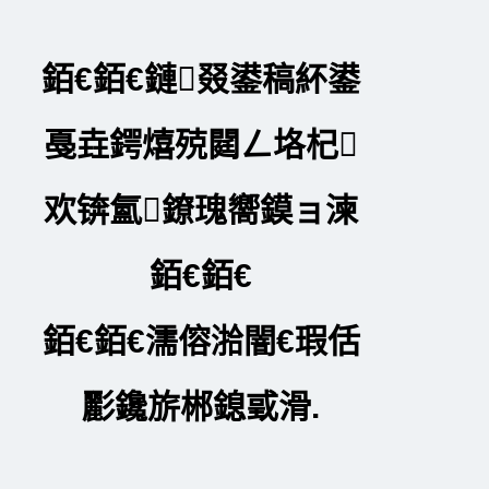
銆€銆€鏈叕鍙稿紑鍙
戞垚鍔熺殑閮ㄥ垎杞
欢锛氳鐐瑰嚮鏌ョ湅
銆€銆€
銆€銆€濡傛湁闇€瑕佸
彲鑱旂郴鎴戜滑.