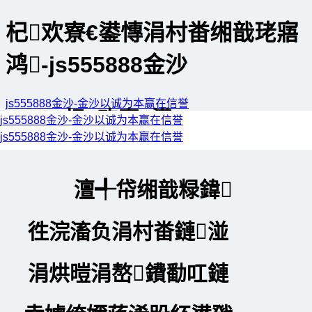
杞欢寮€鍙慱涓村畨缃戠珯寤
鸿-js555888金沙
js555888金沙-金沙以诚为本赢在信誉
杞欢寮€鍙?/h6>
js555888金沙-金沙以诚为本赢在信誉
网站地图
js555888金沙-金沙以诚为本赢在信誉
澶╃帒缃戠粶鍏
徃浣滀负涓村畨鏈湴
涓烘暟涓嶅鐨勫叿鏈