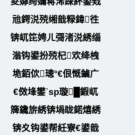
夌嫭绔嬭蒋浠跺紑鍙戣
兘鍔涚殑缃戠粶鍏徃
锛屼笓娉ㄦ彁渚涚綉缁
滃钩鍙扮殑杞欢绛栧
垝銆佽璁°€佷慨鏀广
€傚埄鐢ˋsp璇█鍜屼
簰鑱旂綉锛堝眬鍩熺綉
锛夊钩鍙帮紝寮€鍙戠