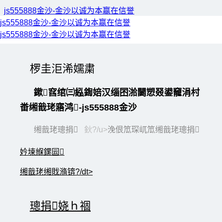
js555888金沙-金沙以诚为本赢在信誉
js555888金沙-金沙以诚为本赢在信誉
网站地图
js555888金沙-金沙以诚为本赢在信誉
椤圭洰浠嬬粛
鏉窞绾㈢紭鍧婄汉缁囨湁闄愬叕鍙竉涓村
畨缃戠珯寤鸿-js555888金沙
缃戠珯璁捐
鈥?/u>
浼佷笟琛屼笟缃戠珯璁捐
妗堜緥鏍囩
缃戠珯缃戝潃锛?/dt>
璁捐娆ｈ祻