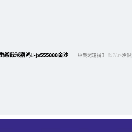
戠珯寤鸿-js555888金沙
缃戠珯璁捐
鈥?/u>
浼佷