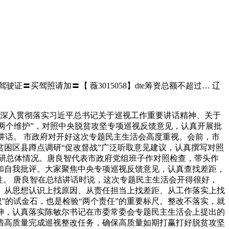
驶证〓买驾照请加〓【 薇3015058】dte筹资总额不超过… 辽
，深入贯彻落实习近平总书记关于巡视工作重要讲话精神、关于
“两个维护”，对照中央脱贫攻坚专项巡视反馈意见，认真开展批
讲话。 市政府对开好这次专题民主生活会高度重视。会前，市
困区县蹲点调研“促改督战”广泛听取意见建议，认真撰写对照
研总体情况。唐良智代表市政府党组班子作对照检查，带头作
和自我批评。大家聚焦中央专项巡视反馈意见，认真查找差距，
性。 唐良智在总结讲话时说，这次专题民主生活会开得很好，
、从思想认识上找原因、从责任担当上找差距、从工作落实上找
”的试金石，也是检验“两个责任”的重要标尺。整改不落实，就
神，认真落实陈敏尔书记在市委常委会专题民主生活会上提出的
措高质量完成巡视整改任务，确保高质量如期打赢打好脱贫攻坚