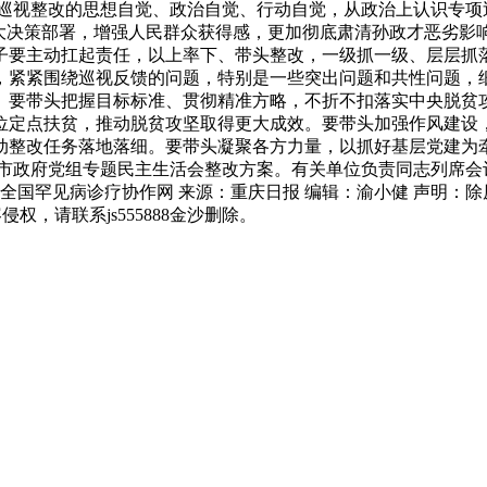
好巡视整改的思想自觉、政治自觉、行动自觉，从政治上认识专项
重大决策部署，增强人民群众获得感，更加彻底肃清孙政才恶劣影
子要主动扛起责任，以上率下、带头整改，一级抓一级、层层抓
，紧紧围绕巡视反馈的问题，特别是一些突出问题和共性问题，
。要带头把握目标标准、贯彻精准方略，不折不扣落实中央脱贫
位定点扶贫，推动脱贫攻坚取得更大成效。要带头加强作风建设
动整改任务落地落细。要带头凝聚各方力量，以抓好基层党建为
市政府党组专题民主生活会整改方案。有关单位负责同志列席会议。
选全国罕见病诊疗协作网 来源：重庆日报 编辑：渝小健 声明
权，请联系js555888金沙删除。