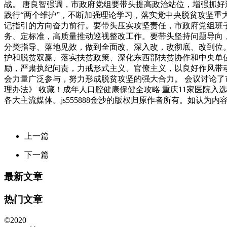
战。 唐良智强调，市政府党组要带头提高政治站位，增强抓
践行“两个维护”，不断加强理论学习，落实党中央脱贫攻坚
记指引的方向奋力前行。要带头压实攻坚责任，市政府党组班
务、定标准，高质量推动巡视整改工作。要带头坚持问题导向
分类指导、落地见效，做到全面改、深入改，改彻底、改到位
护和脱贫双赢、落实扶贫政策、深化东西部扶贫协作和中央单
励，严肃执纪问责，力戒形式主义、官僚主义，以良好作风带
会力量广泛参与，努力形成脱贫攻坚的强大合力。 会议讨论了
理办法》 收藏！成年人口腔健康保健全攻略 重庆11家医院入
各大主流媒体。js555888金沙的版权归原作者所有。如认为内容侵
上一篇
下一篇
最新文章
热门文章
©2020