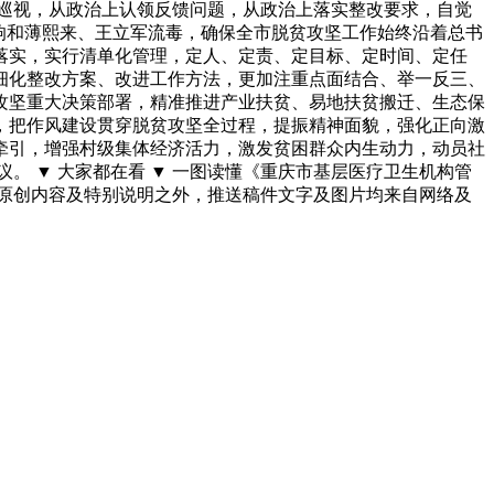
巡视，从政治上认领反馈问题，从政治上落实整改要求，自觉
响和薄熙来、王立军流毒，确保全市脱贫攻坚工作始终沿着总书
落实，实行清单化管理，定人、定责、定目标、定时间、定任
细化整改方案、改进工作方法，更加注重点面结合、举一反三、
攻坚重大决策部署，精准推进产业扶贫、易地扶贫搬迁、生态保
，把作风建设贯穿脱贫攻坚全过程，提振精神面貌，强化正向激
牵引，增强村级集体经济活力，激发贫困群众内生动力，动员社
 ▼ 大家都在看 ▼ 一图读懂《重庆市基层医疗卫生机构管
：除原创内容及特别说明之外，推送稿件文字及图片均来自网络及