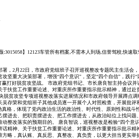
5058】12123车管所有档案,不需本人到场,信誉驾校,快速取驾
署，2月22日，市政府党组班子召开巡视整改专题民主生活会
攻坚重大决策部署，增强“四个意识”，坚定“四个自信”，践行
打赢打好脱贫攻坚战。 市政府党组书记、市长唐良智主持会议并
关于扶贫工作重要论述、对重庆所作重要指示批示精神，通过赴贫
中央脱贫攻坚专项巡视整改落实进展情况和市政府领导开展蹲点调
长吴存荣和党组班子其他成员逐一开展个人对照检查，开展批评
动真格，体现了党内政治生活的政治性、时代性、原则性和战斗
己摆进去、把职责摆进去、把工作摆进去，从政治站位上找问题
动整改落实的预期目的。 唐良智说，巡视整改是检验“四个意识
讲话精神、关于扶贫工作重要论述、对重庆所作重要指示批示精
准方略，真认账、真反思、真整改、真负责，以更大担当更实举