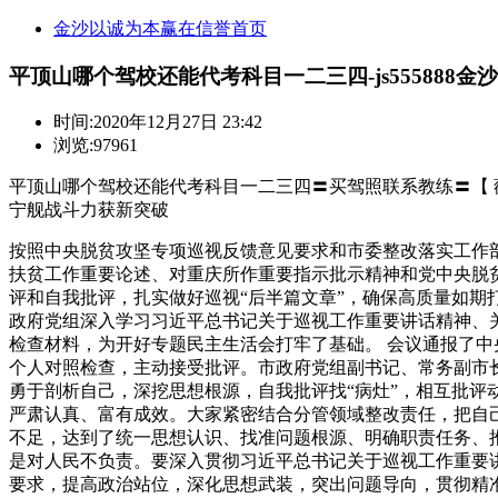
金沙以诚为本赢在信誉首页
平顶山哪个驾校还能代考科目一二三四-js555888金沙
时间:
2020年12月27日 23:42
浏览:97961
平顶山哪个驾校还能代考科目一二三四〓买驾照联系教练〓【 薇:301
宁舰战斗力获新突破
按照中央脱贫攻坚专项巡视反馈意见要求和市委整改落实工作部
扶贫工作重要论述、对重庆所作重要指示批示精神和党中央脱贫
评和自我批评，扎实做好巡视“后半篇文章”，确保高质量如期
政府党组深入学习习近平总书记关于巡视工作重要讲话精神、
检查材料，为开好专题民主生活会打牢了基础。 会议通报了
个人对照检查，主动接受批评。市政府党组副书记、常务副市
勇于剖析自己，深挖思想根源，自我批评找“病灶”，相互批评
严肃认真、富有成效。大家紧密结合分管领域整改责任，把自
不足，达到了统一思想认识、找准问题根源、明确职责任务、推
是对人民不负责。要深入贯彻习近平总书记关于巡视工作重要
要求，提高政治站位，深化思想武装，突出问题导向，贯彻精