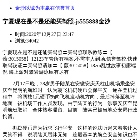
金沙以诚为本赢在信誉首页
宁夏现在是不是还能买驾照-js555888金沙
时间:
2020年12月27日 23:47
浏览:34042
宁夏现在是不是还能买驾照〓买驾照联系教练〓【
薇:3015058】12123车管所有档案,不需本人到场,信誉驾校,快速
取驾驶证〓买驾照请加〓【 薇3015058】t8zoi乱世故事初露端
倪 海上派对攀岩游泳应有尽有
2月17日晚，28岁男子陆某在安徽安庆天柱山机场乘坐安
庆至昆明的航班时，认为朝飞机扔硬币会保平安，遂在登机过
程中，将两枚1元硬币扔向飞机发动机方向，最后掉落至机坪
地面，被机场工作人员发现。由于陆某的行为，涉事安庆至昆
明航班取消，全体旅客滞留。目前，陆某已被当地公安局行政
拘留。
抛掷硬币是为祈求飞行平安，这样的说法听起来着实让人
哭笑不得，说明陆某愚昧无知，连最基本的航空安全知识也不