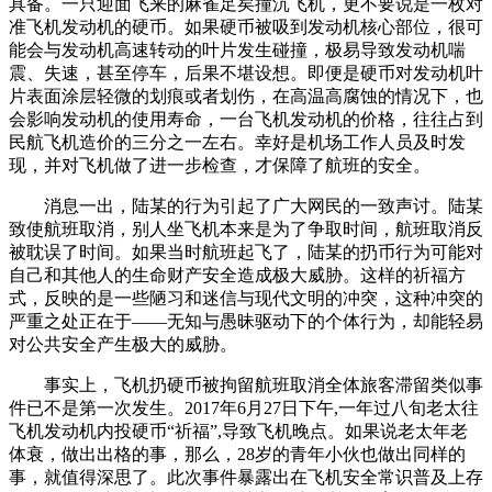
具备。一只迎面飞来的麻雀足矣撞沉飞机，更不要说是一枚对
准飞机发动机的硬币。如果硬币被吸到发动机核心部位，很可
能会与发动机高速转动的叶片发生碰撞，极易导致发动机喘
震、失速，甚至停车，后果不堪设想。即便是硬币对发动机叶
片表面涂层轻微的划痕或者划伤，在高温高腐蚀的情况下，也
会影响发动机的使用寿命，一台飞机发动机的价格，往往占到
民航飞机造价的三分之一左右。幸好是机场工作人员及时发
现，并对飞机做了进一步检查，才保障了航班的安全。
消息一出，陆某的行为引起了广大网民的一致声讨。陆某
致使航班取消，别人坐飞机本来是为了争取时间，航班取消反
被耽误了时间。如果当时航班起飞了，陆某的扔币行为可能对
自己和其他人的生命财产安全造成极大威胁。这样的祈福方
式，反映的是一些陋习和迷信与现代文明的冲突，这种冲突的
严重之处正在于——无知与愚昧驱动下的个体行为，却能轻易
对公共安全产生极大的威胁。
事实上，飞机扔硬币被拘留航班取消全体旅客滞留类似事
件已不是第一次发生。2017年6月27日下午,一年过八旬老太往
飞机发动机内投硬币“祈福”,导致飞机晚点。如果说老太年老
体衰，做出出格的事，那么，28岁的青年小伙也做出同样的
事，就值得深思了。此次事件暴露出在飞机安全常识普及上存