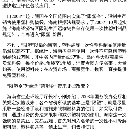
进快递业绿色包装应用。”
自2008年起，我国在全国范围内实施了“限塑令”，限制生产
销售使用塑料购物袋。海南根据法规要求，于2008年10月起实
施《海南经济特区限制生产运输销售储存使用一次性塑料制品
规定》，全岛进入“限塑”阶段。
不过，“限塑”以后的海南，塑料袋等一次性塑料制品使用量
仍然居高不下。据统计，海南省每年使用一次性不可降解塑料
制品约12万吨，其中省内产量约6.5万吨。岛内各大型商超售
卖塑料袋，每个价格1角钱至5角钱，消费者图方便省事，大量
购买、使用塑料袋；在农贸市场，商贩竞争、揽客，直接提供
免费塑料袋。
“限塑令”升级为“禁塑令” 带来哪些改变？
海南省生态环境厅厅长邓小刚介绍，2008年国务院办公厅相
关规定实施以来，各个省份所做的基本上是“限塑”，就是尽量
采取一些经济手段和措施来限制塑料袋的使用，如采取付费
制、通过付费的办法来限制和减少塑料袋的使用。海南这一次
强调的是禁止，先易后难，首先对列入名录的一次性不可降解
塑料袋、塑料餐具等，禁止生产、销售和使用。