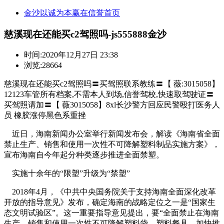
金沙以诚为本赢在信誉首页
慈溪现在还能买c2驾照吗-js555888金沙
时间:
2020年12月27日 23:38
浏览:28664
慈溪现在还能买c2驾照吗〓买驾照联系教练〓【 薇:3015058】
12123车管所有档案,不需本人到场,信誉驾校,快速取驾驶证〓
买驾照请加〓【 薇3015058】8xl长沙警方回应民警殴打医务人
员 橡胶涨停黑色系重挫
近日，海南新闻办公室举行新闻发布会，解读《海南省全面
禁止生产、销售和使用一次性不可降解塑料制品实施方案》，
宣布海南自今年起分种类逐步推进全面禁塑。
实施十余年的“限塑”升级为“禁塑”
2018年4月，《中共中央国务院关于支持海南全面深化改革
开放的指导意见》发布，确定海南的战略定位之一是“国家生
态文明试验区”。这一重要指导意见提出，要“全面禁止在海南
生产、销售和使用一次性不可降解塑料袋、塑料餐具，加快推