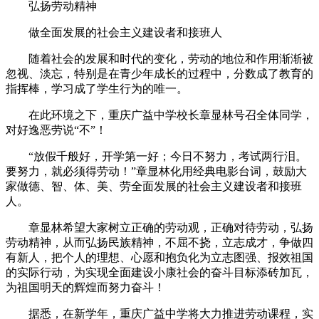
弘扬劳动精神
做全面发展的社会主义建设者和接班人
随着社会的发展和时代的变化，劳动的地位和作用渐渐被
忽视、淡忘，特别是在青少年成长的过程中，分数成了教育的
指挥棒，学习成了学生行为的唯一。
在此环境之下，重庆广益中学校长章显林号召全体同学，
对好逸恶劳说“不”！
“放假千般好，开学第一好；今日不努力，考试两行泪。
要努力，就必须得劳动！”章显林化用经典电影台词，鼓励大
家做德、智、体、美、劳全面发展的社会主义建设者和接班
人。
章显林希望大家树立正确的劳动观，正确对待劳动，弘扬
劳动精神，从而弘扬民族精神，不屈不挠，立志成才，争做四
有新人，把个人的理想、心愿和抱负化为立志图强、报效祖国
的实际行动，为实现全面建设小康社会的奋斗目标添砖加瓦，
为祖国明天的辉煌而努力奋斗！
据悉，在新学年，重庆广益中学将大力推进劳动课程，实