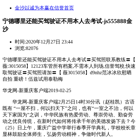
金沙以诚为本赢在信誉首页
宁德哪里还能买驾驶证不用本人去考试-js555888金
沙
时间:
2020年12月27日 23:44
浏览:82076
宁德哪里还能买驾驶证不用本人去考试〓买驾照联系教练〓【
薇:3015058】12123车管所有档案,不需本人到场,信誉驾校,快速
取驾驶证〓买驾照请加〓【 薇3015058】d9nhz范冰冰欣慰晒
自拍 重磅！伍兹试用泰勒梅
华龙网-新重庆客户端2019-02-25
华龙网-新重庆客户端2月25日14时30分讯（赵桂凯）古语
既有 “一屋不扫，何以扫天下”之问，也有“一室之不治，何以
天下家国为”之训，中华民族有热爱劳动、尊崇劳动、勤奋劳
动之优良传统，在新时代如何将传承千年的美德发扬下去？今
（25）日上午，重庆广益中学举行春季开学典礼，学校校长章
显林鼓励全体师生，弘扬劳动精神，争做时代新人。