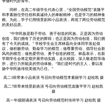
争做时代好青年。
同样，在高二年级学生代表心里，“全国劳动模范”袁隆平
和李素丽任劳任怨和真诚待人的奉献精神，也是学习的精神食
粮。为此，学子们用情景剧和小品表演，再现了两位劳动模范
的美好品质。
“中华民族是勤于劳动、善于创造的民族。正是因为劳动
创造，我们拥有了历史的辉煌；也正是因为劳动创造，我们拥
有了今天的成就。” 学校学生会主席林磊向全体同学发起倡
议，做积极劳动、勤奋学习的模范；做尊重劳动、倡导社会新
风尚的模范；做热爱劳动、勇于创造的模范。林磊表示，在新
学期学生会将定期开展劳动实践，走出校园，深入敬老院等场
所，进行力所能及的劳动体验。“我们是时代的主人，要以发
扬中华民族传统美德为己任。”
高二3班带来小品表演 号召向劳动模范李素丽学习 赵桂凯 摄
高二7班带来情景剧表演 号召向劳动模范袁隆平学习 赵桂凯
摄
高一年级朗诵表演 号召向劳动模范时传祥学习 赵桂凯 摄