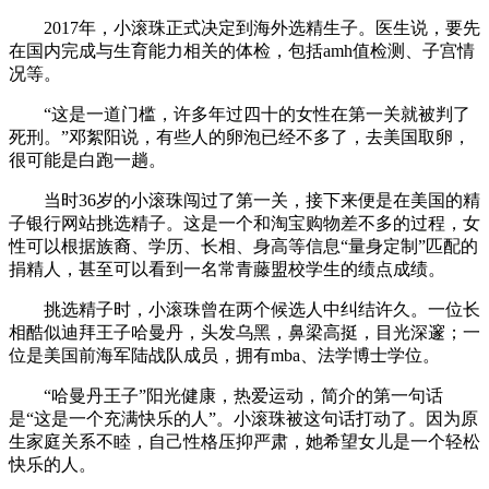
2017年，小滚珠正式决定到海外选精生子。医生说，要先
在国内完成与生育能力相关的体检，包括amh值检测、子宫情
况等。
“这是一道门槛，许多年过四十的女性在第一关就被判了
死刑。”邓絮阳说，有些人的卵泡已经不多了，去美国取卵，
很可能是白跑一趟。
当时36岁的小滚珠闯过了第一关，接下来便是在美国的精
子银行网站挑选精子。这是一个和淘宝购物差不多的过程，女
性可以根据族裔、学历、长相、身高等信息“量身定制”匹配的
捐精人，甚至可以看到一名常青藤盟校学生的绩点成绩。
挑选精子时，小滚珠曾在两个候选人中纠结许久。一位长
相酷似迪拜王子哈曼丹，头发乌黑，鼻梁高挺，目光深邃；一
位是美国前海军陆战队成员，拥有mba、法学博士学位。
“哈曼丹王子”阳光健康，热爱运动，简介的第一句话
是“这是一个充满快乐的人”。小滚珠被这句话打动了。因为原
生家庭关系不睦，自己性格压抑严肃，她希望女儿是一个轻松
快乐的人。