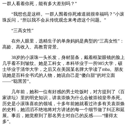
一群人看着你死，能有多大差别吗？”
“我想也是这样。一群人围着你死难道就很幸福吗？”小滚
珠反问，“所以我不会从传统观念来考虑这个问题。”
“三高女性”
在外人眼里，选精生子的单身妈妈是典型的“三高女性”：
高龄、高收入、高教育背景。
38岁的小滚珠一头长发，身材苗条，戴着框架眼镜的脸上
几乎看不到皱纹。她是工科女，本科毕业于一所985大学，硕
士毕业于清华大学，之后又在美国某名牌大学读了mba。朋友
说她是百科全书式的人物，她说自己是“傻白甜”的对立面
——“聪黑苦”。
几年前，她和一位有好感的男士吃饭时，对方提到了《百
家讲坛》里的明史知识，讲袁崇焕为什么会被崇祯皇帝杀死。
历史是小滚珠喜欢的领域，十多年前她就看过许多有关袁崇焕
的史料，她滔滔不绝地将对方讲述的每一个细节做了纠正和延
展。事后，她觉察到了那名男士对自己的反感——“懂得太
多”。