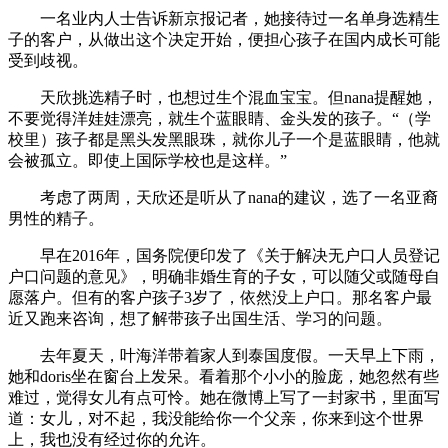
一名业内人士告诉新京报记者，她接待过一名单身选精生
子的客户，从做出这个决定开始，便担心孩子在国内成长可能
受到歧视。
天欣挑选精子时，也想过生个混血宝宝。但nana提醒她，
不要觉得洋娃娃漂亮，就生个蓝眼睛、金头发的孩子。“（学
校里）孩子都是黑头发黑眼珠，就你儿子一个是蓝眼睛，他就
会被孤立。即使上国际学校也是这样。”
考虑了两周，天欣还是听从了nana的建议，选了一名亚裔
男性的精子。
早在2016年，国务院便印发了《关于解决无户口人员登记
户口问题的意见》，明确非婚生育的子女，可以随父或随母自
愿落户。但有的客户孩子3岁了，依然没上户口。那名客户最
近又跑来咨询，想了解带孩子出国生活、学习的问题。
去年夏天，叶海洋带着家人到泰国度假。一天早上下雨，
她和doris坐在窗台上发呆。看着那个小小的脸庞，她忽然有些
难过，觉得女儿有点可怜。她在微博上写了一封家书，里面写
道：女儿，对不起，我没能给你一个父亲，你来到这个世界
上，我也没有经过你的允许。