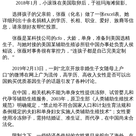
2018年1月，小滚珠在美国取卵后，于祖玛海滩留影。
选择孩子的父亲前，张薇（化名）做了一张excel表。她
详细列出十余名捐精人的学历、长相、职业、爱好、族裔等信
息，请亲朋好友帮忙投票。
张薇是某科技公司的cfo，大龄，单身，准备到美国选精
生子。与她对接的美国某辅助生殖诊所驻中国办事处负责人侯
鲲说，张薇对事务很有掌控力，“连孩子都是自己完美定制
的。”
2019年2月13日，一则“北京开放非婚生子女随母上户
口”的微博在网上广为流传，高学历、高收入女性是否可以出
国购买优质基因生子的话题引发了各种讨论。
在中国，相关机构不能为单身女性提供冻卵、试管婴儿和
代孕等辅助生殖服务。2003年，原卫生部《人类辅助生殖技术
规范》明确规定，“禁止给不符合国家人口和计划生育法规和
条例规定的夫妇和单身妇女实施人类辅助生殖技术”；女性要
使用冷冻卵子，需持结婚证、准生证。而代孕，在中国尚未合
法化。
限制之下，一些经济条件好的女性将目光投向了海外，在