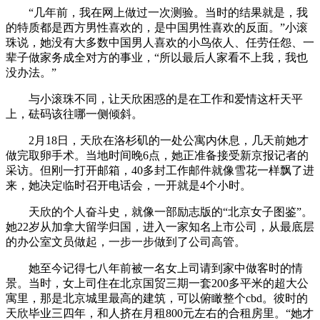
“几年前，我在网上做过一次测验。当时的结果就是，我
的特质都是西方男性喜欢的，是中国男性喜欢的反面。”小滚
珠说，她没有大多数中国男人喜欢的小鸟依人、任劳任怨、一
辈子做家务成全对方的事业，“所以最后人家看不上我，我也
没办法。”
与小滚珠不同，让天欣困惑的是在工作和爱情这杆天平
上，砝码该往哪一侧倾斜。
2月18日，天欣在洛杉矶的一处公寓内休息，几天前她才
做完取卵手术。当地时间晚6点，她正准备接受新京报记者的
采访。但刚一打开邮箱，40多封工作邮件就像雪花一样飘了进
来，她决定临时召开电话会，一开就是4个小时。
天欣的个人奋斗史，就像一部励志版的“北京女子图鉴”。
她22岁从加拿大留学归国，进入一家知名上市公司，从最底层
的办公室文员做起，一步一步做到了公司高管。
她至今记得七八年前被一名女上司请到家中做客时的情
景。当时，女上司住在北京国贸三期一套200多平米的超大公
寓里，那是北京城里最高的建筑，可以俯瞰整个cbd。彼时的
天欣毕业三四年，和人挤在月租800元左右的合租房里。“她才