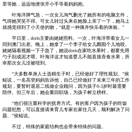
里等她，远远地便张开小手等着妈妈抱。
叶海洋脾气急，一次女儿淘气删光了她所有的电脑文件，
气得她哭笑不得。可女儿转过头来在她脸上亲了一下，她马上
就感觉得到了小天使的吻，“就是一种痛并快乐着的体验。”
平日里，doris主要由姥姥照料。一次，叶海洋带着女儿一
同到澳门出差。晚上，她拿了一个李子给女儿囫囵个儿地咬。
姥姥隔着视频一下子急了，她说doris在家吃水果时，都要先用
勺子刮成泥才喂。叶海洋这才知道婴儿不能直接吞食水果，所
幸那次女儿没被噎到。
“大多数单身人士选精生子时，已经做好了理性规划。”侯
鲲说，一名高管妈妈告诉他，自己已经做好了未来三年的工作
规划，要暂时退居二线做企业顾问，因为孩子0-3岁时最需要
陪伴。但三年后，她会重回职场，为孩子树立榜样。
“他们很注重科学的抚养方式。有的客户因为孩子的吃饭
问题犯愁，可以直接请来育儿专家在家住几天，顺利解决了问
题。”侯鲲说。
不过，特殊的家庭结构也会带来特殊的问题。