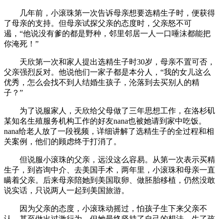
几年前，小滚珠第一次告诉母亲想要选精生子时，便获得
了母亲的支持。但母亲试探父亲的态度时，父亲怒不可
遏，“他说没有爹的都是野种，邻里邻居一人一口唾沫都能把
你淹死！”
天欣第一次和家人提出选精生子时30岁，母亲不置可否，
父亲强烈反对。他说他们一家子都是本分人，“我的女儿这么
优秀，怎么会找不到人结婚生孩子，沦落到去买别人的精
子？”
为了说服家人，天欣给父母做了三年思想工作，在洛杉矶
某知名生殖服务机构工作的好友nana也被她请到家中吃饭。
nana给老人放了一段视频，详细讲解了选精生子的全过程和相
关案例，他们的顾虑终于打消了。
但说服小滚珠的父亲，远没这么容易。从第一次表示买精
生子，到咨询中介、去美国手术，两年里，小滚珠和母亲一直
瞒着父亲。后来母亲陪她到美国取卵、做胚胎移植，仍然没敢
说实话，只说两人一起到美国旅游。
因为父亲的态度，小滚珠动摇过，怕孩子生下来父亲不
认，甚至做出过激行为。但她最终坚持了自己的想法，生了孩