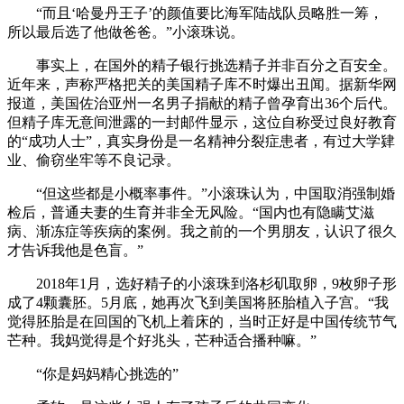
“而且‘哈曼丹王子’的颜值要比海军陆战队员略胜一筹，
所以最后选了他做爸爸。”小滚珠说。
事实上，在国外的精子银行挑选精子并非百分之百安全。
近年来，声称严格把关的美国精子库不时爆出丑闻。据新华网
报道，美国佐治亚州一名男子捐献的精子曾孕育出36个后代。
但精子库无意间泄露的一封邮件显示，这位自称受过良好教育
的“成功人士”，真实身份是一名精神分裂症患者，有过大学肄
业、偷窃坐牢等不良记录。
“但这些都是小概率事件。”小滚珠认为，中国取消强制婚
检后，普通夫妻的生育并非全无风险。“国内也有隐瞒艾滋
病、渐冻症等疾病的案例。我之前的一个男朋友，认识了很久
才告诉我他是色盲。”
2018年1月，选好精子的小滚珠到洛杉矶取卵，9枚卵子形
成了4颗囊胚。5月底，她再次飞到美国将胚胎植入子宫。“我
觉得胚胎是在回国的飞机上着床的，当时正好是中国传统节气
芒种。我妈觉得是个好兆头，芒种适合播种嘛。”
“你是妈妈精心挑选的”