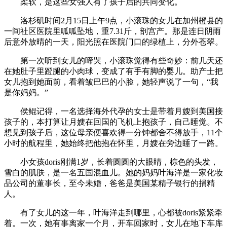
柔软，是这些女强人有了孩子后的共同变化。
洛杉矶时间2月15日上午9点，小滚珠的女儿在加州橙县的
一间社区医院里呱呱坠地，重7.31斤，剖宫产。那是连日阴雨
后意外放晴的一天，阳光照在医院门口的绿植上，分外苍翠。
第一次听到女儿的啼哭，小滚珠觉得有些奇妙：前几天还
在她肚子里蹬腿的小肉球，变成了有手有脚的婴儿。助产士把
女儿抱到她面前，看着皱巴巴的小脸，她轻声说了一句，“我
是你妈妈。”
侯鲲记得，一名选择海外代孕的女士是带着月嫂到美国接
孩子的，本打算让月嫂在回国的飞机上抱孩子，自己睡觉。不
想见到孩子后，这位母亲便喜欢得一分钟都舍不得放手，11个
小时的航程里，她始终把他抱在怀里，月嫂在旁边睡了一路。
小女孩doris刚满1岁，长着圆圆的大眼睛，棕色的头发，
雪白的肌肤，是一名五国混血儿。她的妈妈叶海洋是一家化妆
品公司的董事长，至今未婚，爸爸是美国某精子银行的捐精
人。
有了女儿的这一年，叶海洋走到哪里，心都被doris紧紧牵
着。一次，她有事离家一个月，开车回家时，女儿在地下车库