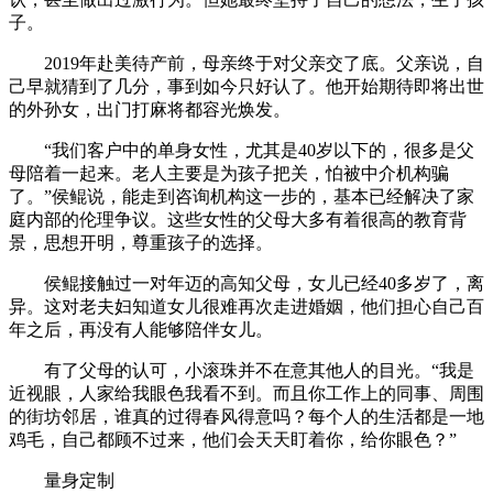
子。
2019年赴美待产前，母亲终于对父亲交了底。父亲说，自
己早就猜到了几分，事到如今只好认了。他开始期待即将出世
的外孙女，出门打麻将都容光焕发。
“我们客户中的单身女性，尤其是40岁以下的，很多是父
母陪着一起来。老人主要是为孩子把关，怕被中介机构骗
了。”侯鲲说，能走到咨询机构这一步的，基本已经解决了家
庭内部的伦理争议。这些女性的父母大多有着很高的教育背
景，思想开明，尊重孩子的选择。
侯鲲接触过一对年迈的高知父母，女儿已经40多岁了，离
异。这对老夫妇知道女儿很难再次走进婚姻，他们担心自己百
年之后，再没有人能够陪伴女儿。
有了父母的认可，小滚珠并不在意其他人的目光。“我是
近视眼，人家给我眼色我看不到。而且你工作上的同事、周围
的街坊邻居，谁真的过得春风得意吗？每个人的生活都是一地
鸡毛，自己都顾不过来，他们会天天盯着你，给你眼色？”
量身定制