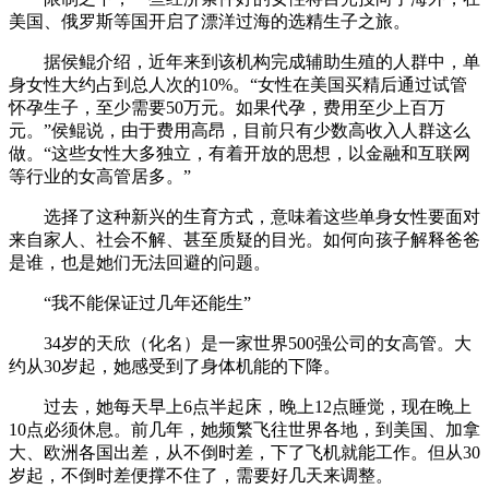
美国、俄罗斯等国开启了漂洋过海的选精生子之旅。
据侯鲲介绍，近年来到该机构完成辅助生殖的人群中，单
身女性大约占到总人次的10%。“女性在美国买精后通过试管
怀孕生子，至少需要50万元。如果代孕，费用至少上百万
元。”侯鲲说，由于费用高昂，目前只有少数高收入人群这么
做。“这些女性大多独立，有着开放的思想，以金融和互联网
等行业的女高管居多。”
选择了这种新兴的生育方式，意味着这些单身女性要面对
来自家人、社会不解、甚至质疑的目光。如何向孩子解释爸爸
是谁，也是她们无法回避的问题。
“我不能保证过几年还能生”
34岁的天欣（化名）是一家世界500强公司的女高管。大
约从30岁起，她感受到了身体机能的下降。
过去，她每天早上6点半起床，晚上12点睡觉，现在晚上
10点必须休息。前几年，她频繁飞往世界各地，到美国、加拿
大、欧洲各国出差，从不倒时差，下了飞机就能工作。但从30
岁起，不倒时差便撑不住了，需要好几天来调整。