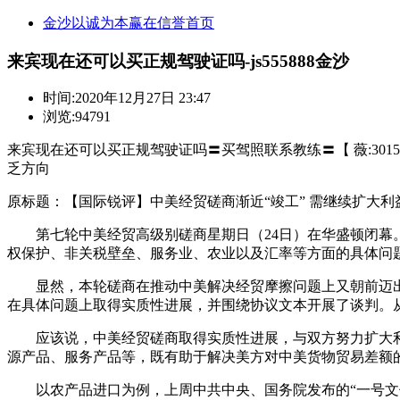
金沙以诚为本赢在信誉首页
来宾现在还可以买正规驾驶证吗-js555888金沙
时间:
2020年12月27日 23:47
浏览:94791
来宾现在还可以买正规驾驶证吗〓买驾照联系教练〓【 薇:301505
乏方向
原标题：【国际锐评】中美经贸磋商渐近“竣工” 需继续扩大利
第七轮中美经贸高级别磋商星期日（24日）在华盛顿闭幕。
权保护、非关税壁垒、服务业、农业以及汇率等方面的具体问
显然，本轮磋商在推动中美解决经贸摩擦问题上又朝前迈出
在具体问题上取得实质性进展，并围绕协议文本开展了谈判。
应该说，中美经贸磋商取得实质性进展，与双方努力扩大利
源产品、服务产品等，既有助于解决美方对中美货物贸易差额
以农产品进口为例，上周中共中央、国务院发布的“一号文件