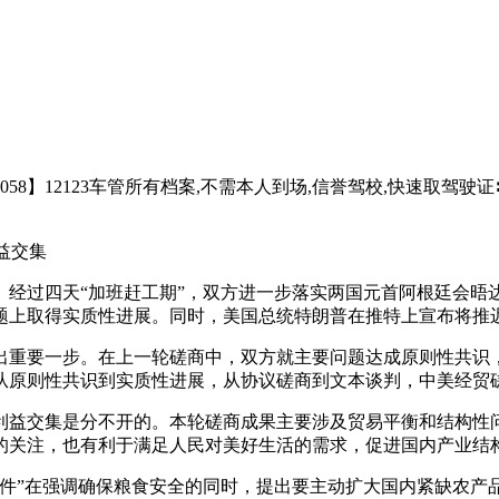
8】12123车管所有档案,不需本人到场,信誉驾校,快速取驾驶证〓买
益交集
经过四天“加班赶工期”，双方进一步落实两国元首阿根廷会晤
题上取得实质性进展。同时，美国总统特朗普在推特上宣布将推迟
重要一步。在上一轮磋商中，双方就主要问题达成原则性共识，
从原则性共识到实质性进展，从协议磋商到文本谈判，中美经贸磋
益交集是分不开的。本轮磋商成果主要涉及贸易平衡和结构性问
的关注，也有利于满足人民对美好生活的需求，促进国内产业结
”在强调确保粮食安全的同时，提出要主动扩大国内紧缺农产