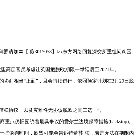
照请加〓【 薇3015058】tzx东方网络回复深交所重组问询函
盟高层官员考虑让英国把脱欧期限一举延后至2021年。
商相当“正面”，且会持续进行，依照预定计划在3月29日脱
在她的糟糕协议，以及灾难性无协议脱欧之间二选一”。
重点仍旧围绕着最具争议的爱尔兰边境保障措施(backstop)。
一些谈判时间，欧盟可能会告诉特蕾莎·梅，若是无法在期限内