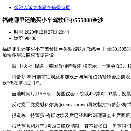
金沙以诚为本赢在信誉首页
福建哪里还能买小车驾驶证-js555888金沙
时间:
2020年12月27日 23:44
浏览:98486
福建哪里还能买小车驾驶证〓买驾照联系教练〓【 薇:3015058
加快多层次股权市场建设
据“中央社”报道，英国首相特蕾莎·梅表示，一定会在3月1
特蕾莎·梅日前前往埃及参加欧洲与阿拉伯领袖峰会之前表示
欧“仍在掌握之中”。
当地时间1月15日晚，英国议会下院以432票对202票，
反对党工党党魁科尔宾(jeremy corbyn)再次指控特蕾
报道称，特蕾莎·梅抵达埃及后已经和欧洲理事会主席图斯克(don
虽然英首相对于3月29日脱欧期限一直不肯松口，但英国“