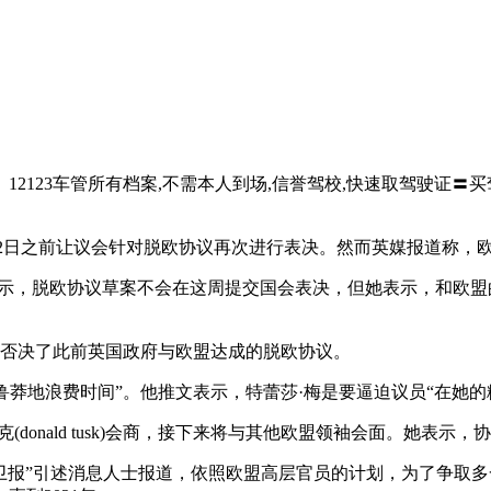
】12123车管所有档案,不需本人到场,信誉驾校,快速取驾驶证〓买驾
2日之前让议会针对脱欧协议再次进行表决。然而英媒报道称，欧
，脱欧协议草案不会在这周提交国会表决，但她表示，和欧盟的协
投票否决了此前英国政府与欧盟达成的脱欧协议。
莎·梅“鲁莽地浪费时间”。他推文表示，特蕾莎·梅是要逼迫议员“
ald tusk)会商，接下来将与其他欧盟领袖会面。她表示，协商
卫报”引述消息人士报道，依照欧盟高层官员的计划，为了争取多