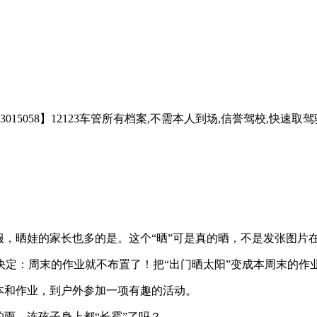
5058】12123车管所有档案,不需本人到场,信誉驾校,快速取驾
，晒娃的家长也多的是。这个“晒”可是真的晒，不是发张图片
定：周末的作业就不布置了！把“出门晒太阳”变成本周末的作
本和作业，到户外参加一项有趣的活动。
雨，连孩子身上都“长霉”了吗？