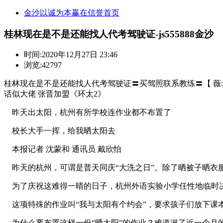
金沙以诚为本赢在信誉首页
桂林现在是不是还能找人代考驾驶证-js555888金沙
时间:
2020年12月27日 23:46
浏览:42797
桂林现在是不是还能找人代考驾驶证〓买驾照联系教练〓【 薇:301
话似大佬 张晋加盟《环太2》
昨天出太阳，杭州有所学校连作业都不布置了
校长大手一挥，给我晒太阳去
本报记者 沈蒙和 通讯员 戴欣怡
昨天的杭州，可谓是普天同庆“大洗之日”。除了晒被子晒衣服
为了庆祝这难得一晴的日子，杭州外语实验小学任性地临时决
这项特殊的作业叫“我与太阳有个约会”，要求孩子们放下课
为什么要布置这样一份“晒太阳”的作业？难道淋了近一个月的