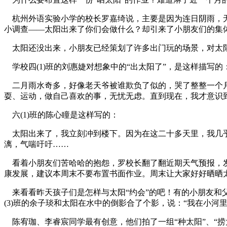
杭州外语实验小学的校长罗嘉绮说，主要是因为连日阴雨，无
小调查——太阳出来了你们会做什么？却引来了小朋友们的集体
太阳还没出来，小朋友已经策划了许多出门玩的场景，对太
学校四(1)班的刘惠婕对想象中的“出太阳了”，是这样描写的
二月雨水奇多，好像老天爷被谁欺负了似的，哭了整整一个月
耍、运动，做自己喜欢的事，无忧无虑。直到现在，我才意识
六(1)班的陈心瞳是这样写的：
太阳出来了，我立刻冲到楼下。因为在这二十多天里，我几乎
漓，气喘吁吁……
看着小朋友们苦哈哈的抱怨，罗校长翻了翻近期天气预报，发
康发展，建议本周末不要布置书面作业。周末让大家好好晒晒
来看看昨天孩子们是怎样与太阳“约会”的吧！有的小朋友和父
(3)班的余子琰和太阳在水中的倒影合了个影，说：“我在小
陈宥珈、李睿宸同学最有创意，他们拍了一组“种太阳”、“捞