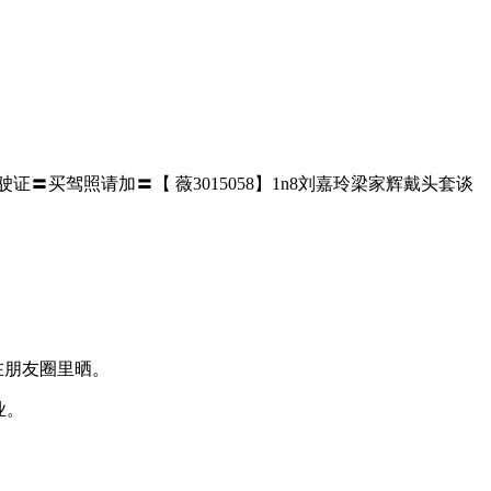
驶证〓买驾照请加〓【 薇3015058】1n8刘嘉玲梁家辉戴头套谈
在朋友圈里晒。
业。